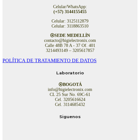
Celular/WhatsApp:
(+57) 3144155455
Celular: 3125112879
Celular: 3118863510
⦿SEDE MEDELLÍN
contacto@higielectronix.com
Calle 48B 78 A - 37 Of. 401
3214493149 – 3205617857
POLÍTICA DE TRATAMIENTO DE DATOS
Laboratorio
⦿BOGOTÁ
info@higielectronix.com
CL 25 Sur No. 69C-61
Cel. 3205616624
Cel. 3114685432
Siguenos