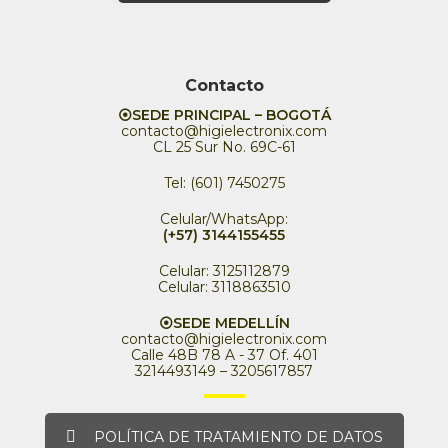
Contacto
⦿SEDE PRINCIPAL – BOGOTÁ
contacto@higielectronix.com
CL 25 Sur No. 69C-61
Tel: (601) 7450275
Celular/WhatsApp:
(+57) 3144155455
Celular: 3125112879
Celular: 3118863510
⦿SEDE MEDELLÍN
contacto@higielectronix.com
Calle 48B 78 A - 37 Of. 401
3214493149 – 3205617857
POLÍTICA DE TRATAMIENTO DE DATOS