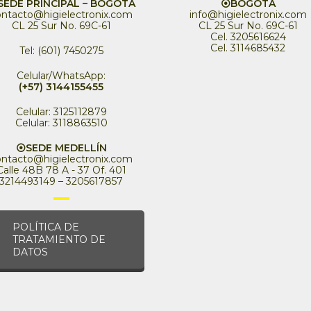
EDE PRINCIPAL – BOGOTÁ
⦿BOGOTÁ
ontacto@higielectronix.com
info@higielectronix.com
CL 25 Sur No. 69C-61
CL 25 Sur No. 69C-61
Cel. 3205616624
Cel. 3114685432
Tel: (601) 7450275
Celular/WhatsApp:
(+57) 3144155455
Celular: 3125112879
Celular: 3118863510
⦿SEDE MEDELLÍN
ontacto@higielectronix.com
Calle 48B 78 A - 37 Of. 401
3214493149 – 3205617857
POLÍTICA DE
TRATAMIENTO DE
DATOS