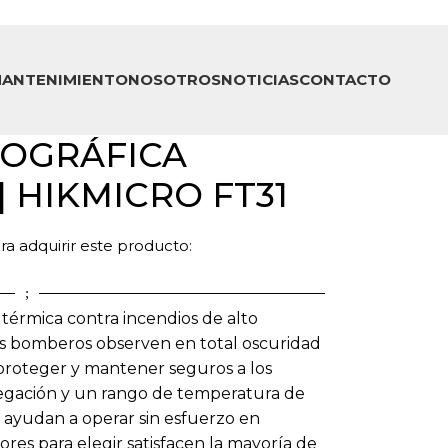
ANTENIMIENTO
NOSOTROS
NOTICIAS
CONTACTO
OGRÁFICA
| HIKMICRO FT31
a adquirir este producto:
érmica contra incendios de alto
os bomberos observen en total oscuridad
 proteger y mantener seguros a los
vegación y un rango de temperatura de
o ayudan a operar sin esfuerzo en
lores para elegir satisfacen la mayoría de