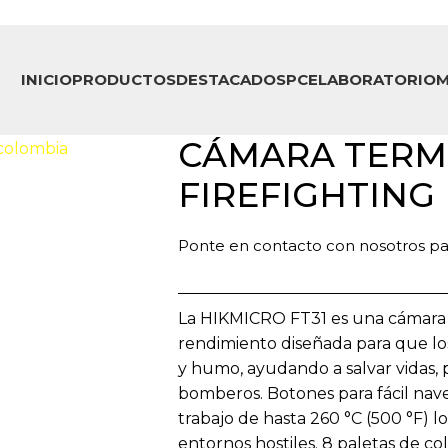
INICIO
PRODUCTOS
DESTACADOS
PCE
LABORATORIO
M
CÁMARA TERM
FIREFIGHTING 
Ponte en contacto con nosotros par
La HIKMICRO FT31 es una cámara t
rendimiento diseñada para que l
y humo, ayudando a salvar vidas,
bomberos. Botones para fácil na
trabajo de hasta 260 °C (500 °F) l
entornos hostiles. 8 paletas de co