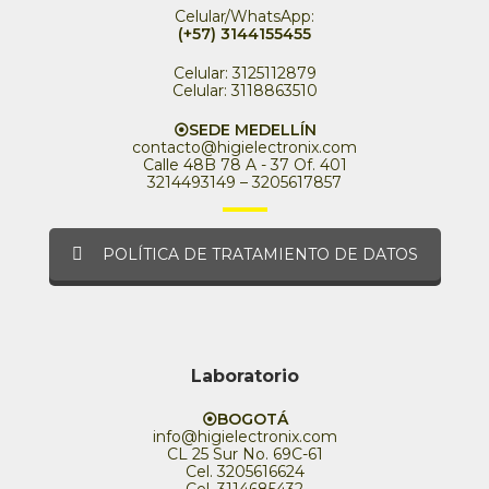
Celular/WhatsApp:
(+57) 3144155455
Celular: 3125112879
Celular: 3118863510
⦿SEDE MEDELLÍN
contacto@higielectronix.com
Calle 48B 78 A - 37 Of. 401
3214493149 – 3205617857
POLÍTICA DE TRATAMIENTO DE DATOS
Laboratorio
⦿BOGOTÁ
info@higielectronix.com
CL 25 Sur No. 69C-61
Cel. 3205616624
Cel. 3114685432