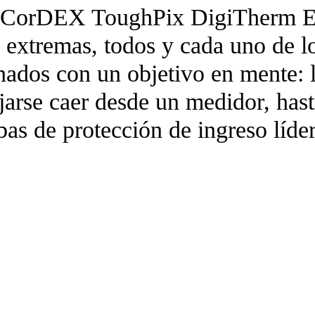
ra CorDEX ToughPix DigiTherm
as extremas, todos y cada uno 
os con un objetivo en mente: la 
jarse caer desde un medidor, has
as de protección de ingreso lídere