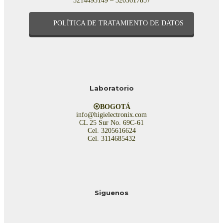
3214493149 – 3205617857
POLÍTICA DE TRATAMIENTO DE DATOS
Laboratorio
⦿BOGOTÁ
info@higielectronix.com
CL 25 Sur No. 69C-61
Cel. 3205616624
Cel. 3114685432
Siguenos