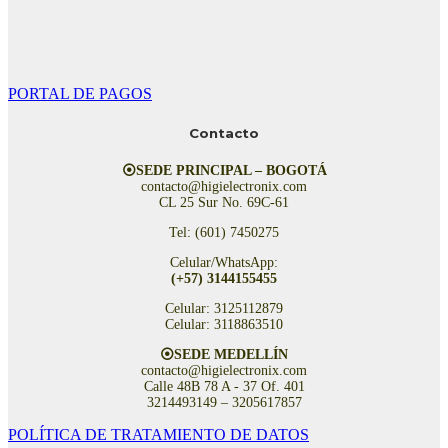
PORTAL DE PAGOS
Contacto
⦿SEDE PRINCIPAL – BOGOTÁ
contacto@higielectronix.com
CL 25 Sur No. 69C-61
Tel: (601) 7450275
Celular/WhatsApp:
(+57) 3144155455
Celular: 3125112879
Celular: 3118863510
⦿SEDE MEDELLÍN
contacto@higielectronix.com
Calle 48B 78 A - 37 Of. 401
3214493149 – 3205617857
POLÍTICA DE TRATAMIENTO DE DATOS