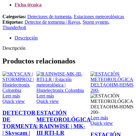
Ficha técnica
Categorías:
Detectores de tormenta
,
Estaciones meteorológicas
Etiquetas:
Detector de tormenta | Rayos
,
Storm system
,
Thunderbolt
Descripción
Descripción
Productos relacionados
Leer más
Leer más
Quick view
Quick view
DETECTOR
ESTACIÓN
Leer más
DE
METEOROLÓGICA
Quick view
TORMENTA
| RAINWISE | MK-
| Skyscam |
III RTI-LR
ESTACIÓN