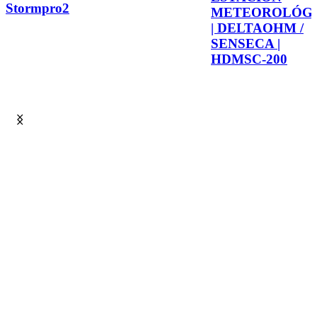
Stormpro2
METEOROLÓG
| DELTAOHM /
SENSECA |
HDMSC-200