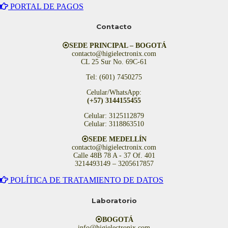
PORTAL DE PAGOS
Contacto
⦿SEDE PRINCIPAL – BOGOTÁ
contacto@higielectronix.com
CL 25 Sur No. 69C-61
Tel: (601) 7450275
Celular/WhatsApp:
(+57) 3144155455
Celular: 3125112879
Celular: 3118863510
⦿SEDE MEDELLÍN
contacto@higielectronix.com
Calle 48B 78 A - 37 Of. 401
3214493149 – 3205617857
POLÍTICA DE TRATAMIENTO DE DATOS
Laboratorio
⦿BOGOTÁ
info@higielectronix.com