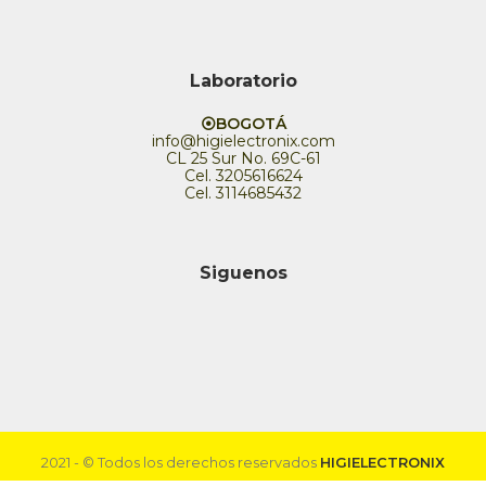
Laboratorio
⦿BOGOTÁ
info@higielectronix.com
CL 25 Sur No. 69C-61
Cel. 3205616624
Cel. 3114685432
Siguenos
2021 - © Todos los derechos reservados
HIGIELECTRONIX