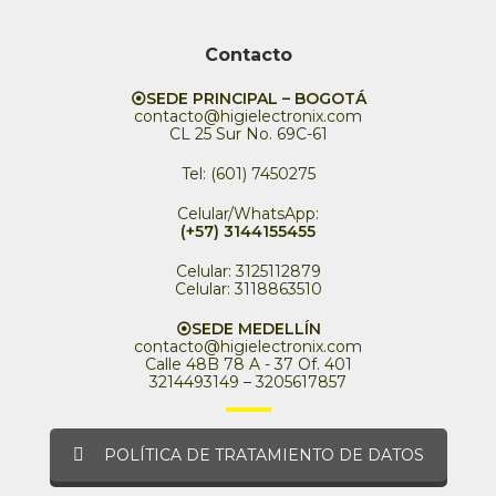
Contacto
⦿SEDE PRINCIPAL – BOGOTÁ
contacto@higielectronix.com
CL 25 Sur No. 69C-61
Tel: (601) 7450275
Celular/WhatsApp:
(+57) 3144155455
Celular: 3125112879
Celular: 3118863510
⦿SEDE MEDELLÍN
contacto@higielectronix.com
Calle 48B 78 A - 37 Of. 401
3214493149 – 3205617857
POLÍTICA DE TRATAMIENTO DE DATOS