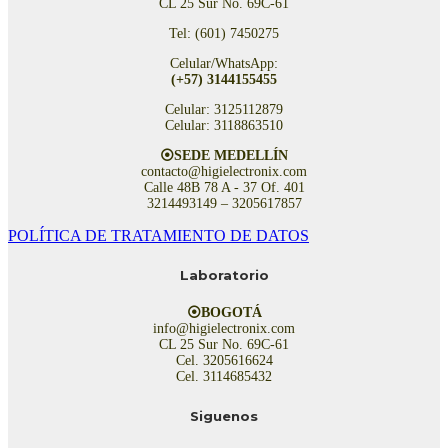
CL 25 Sur No. 69C-61
Tel: (601) 7450275
Celular/WhatsApp:
(+57) 3144155455
Celular: 3125112879
Celular: 3118863510
⦿SEDE MEDELLÍN
contacto@higielectronix.com
Calle 48B 78 A - 37 Of. 401
3214493149 – 3205617857
POLÍTICA DE TRATAMIENTO DE DATOS
Laboratorio
⦿BOGOTÁ
info@higielectronix.com
CL 25 Sur No. 69C-61
Cel. 3205616624
Cel. 3114685432
Siguenos