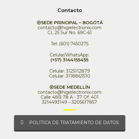
Contacto
⦿SEDE PRINCIPAL – BOGOTÁ
contacto@higielectronix.com
CL 25 Sur No. 69C-61
Tel: (601) 7450275
Celular/WhatsApp:
(+57) 3144155455
Celular: 3125112879
Celular: 3118863510
⦿SEDE MEDELLÍN
contacto@higielectronix.com
Calle 48B 78 A - 37 Of. 401
3214493149 – 3205617857
POLÍTICA DE TRATAMIENTO DE DATOS