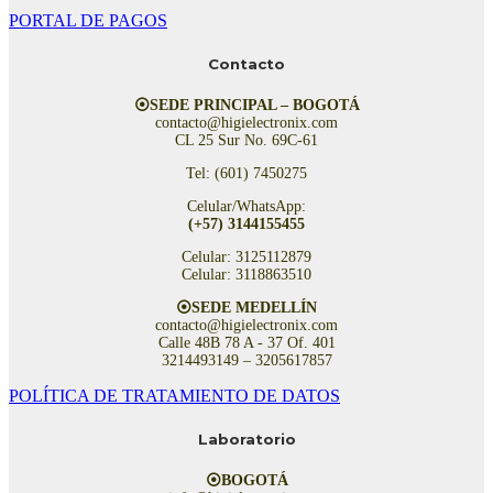
PORTAL DE PAGOS
Contacto
⦿SEDE PRINCIPAL – BOGOTÁ
contacto@higielectronix.com
CL 25 Sur No. 69C-61
Tel: (601) 7450275
Celular/WhatsApp:
(+57) 3144155455
Celular: 3125112879
Celular: 3118863510
⦿SEDE MEDELLÍN
contacto@higielectronix.com
Calle 48B 78 A - 37 Of. 401
3214493149 – 3205617857
POLÍTICA DE TRATAMIENTO DE DATOS
Laboratorio
⦿BOGOTÁ