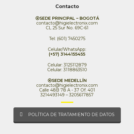
Contacto
⦿SEDE PRINCIPAL – BOGOTÁ
contacto@higielectronix.com
CL 25 Sur No. 69C-61
Tel: (601) 7450275
Celular/WhatsApp:
(+57) 3144155455
Celular: 3125112879
Celular: 3118863510
⦿SEDE MEDELLÍN
contacto@higielectronix.com
Calle 48B 78 A - 37 Of. 401
3214493149 – 3205617857
POLÍTICA DE TRATAMIENTO DE DATOS