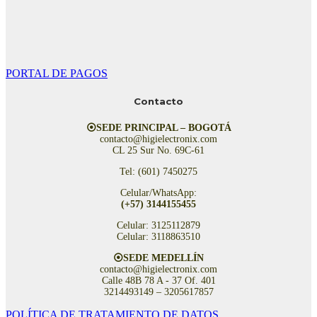
PORTAL DE PAGOS
Contacto
⦿SEDE PRINCIPAL – BOGOTÁ
contacto@higielectronix.com
CL 25 Sur No. 69C-61
Tel: (601) 7450275
Celular/WhatsApp:
(+57) 3144155455
Celular: 3125112879
Celular: 3118863510
⦿SEDE MEDELLÍN
contacto@higielectronix.com
Calle 48B 78 A - 37 Of. 401
3214493149 – 3205617857
POLÍTICA DE TRATAMIENTO DE DATOS