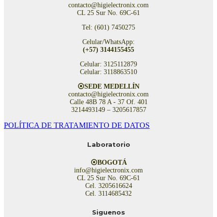
contacto@higielectronix.com
CL 25 Sur No. 69C-61
Tel: (601) 7450275
Celular/WhatsApp:
(+57) 3144155455
Celular: 3125112879
Celular: 3118863510
⦿SEDE MEDELLÍN
contacto@higielectronix.com
Calle 48B 78 A - 37 Of. 401
3214493149 – 3205617857
POLÍTICA DE TRATAMIENTO DE DATOS
Laboratorio
⦿BOGOTÁ
info@higielectronix.com
CL 25 Sur No. 69C-61
Cel. 3205616624
Cel. 3114685432
Siguenos