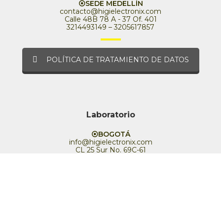
⦿SEDE MEDELLÍN
contacto@higielectronix.com
Calle 48B 78 A - 37 Of. 401
3214493149 – 3205617857
POLÍTICA DE TRATAMIENTO DE DATOS
Laboratorio
⦿BOGOTÁ
info@higielectronix.com
CL 25 Sur No. 69C-61
Cel. 3205616624
Cel. 3114685432
Siguenos