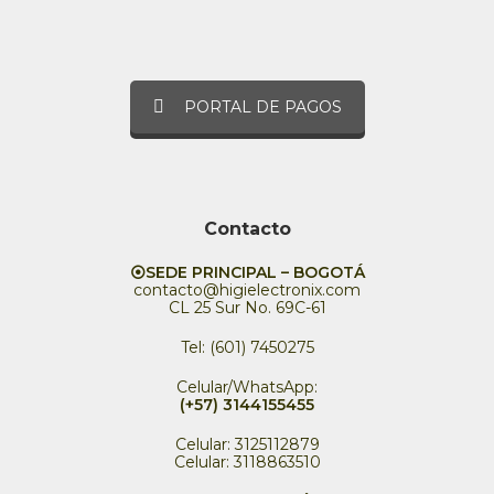
PORTAL DE PAGOS
Contacto
⦿SEDE PRINCIPAL – BOGOTÁ
contacto@higielectronix.com
CL 25 Sur No. 69C-61
Tel: (601) 7450275
Celular/WhatsApp:
(+57) 3144155455
Celular: 3125112879
Celular: 3118863510