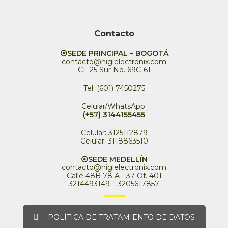
Contacto
⦿SEDE PRINCIPAL – BOGOTÁ
contacto@higielectronix.com
CL 25 Sur No. 69C-61
Tel: (601) 7450275
Celular/WhatsApp:
(+57) 3144155455
Celular: 3125112879
Celular: 3118863510
⦿SEDE MEDELLÍN
contacto@higielectronix.com
Calle 48B 78 A - 37 Of. 401
3214493149 – 3205617857
POLÍTICA DE TRATAMIENTO DE DATOS