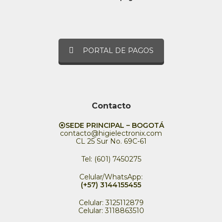
PORTAL DE PAGOS
Contacto
⦿SEDE PRINCIPAL – BOGOTÁ
contacto@higielectronix.com
CL 25 Sur No. 69C-61
Tel: (601) 7450275
Celular/WhatsApp:
(+57) 3144155455
Celular: 3125112879
Celular: 3118863510