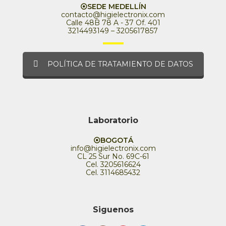
⦿SEDE MEDELLÍN
contacto@higielectronix.com
Calle 48B 78 A - 37 Of. 401
3214493149 – 3205617857
POLÍTICA DE TRATAMIENTO DE DATOS
Laboratorio
⦿BOGOTÁ
info@higielectronix.com
CL 25 Sur No. 69C-61
Cel. 3205616624
Cel. 3114685432
Siguenos