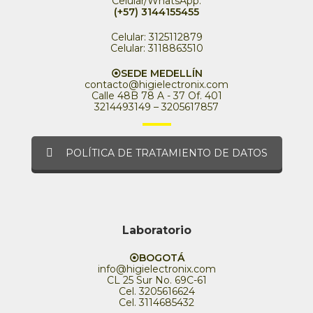
Celular/WhatsApp:
(+57) 3144155455
Celular: 3125112879
Celular: 3118863510
⦿SEDE MEDELLÍN
contacto@higielectronix.com
Calle 48B 78 A - 37 Of. 401
3214493149 – 3205617857
POLÍTICA DE TRATAMIENTO DE DATOS
Laboratorio
⦿BOGOTÁ
info@higielectronix.com
CL 25 Sur No. 69C-61
Cel. 3205616624
Cel. 3114685432