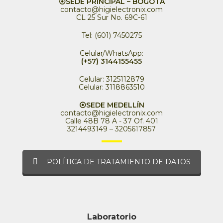
⦿SEDE PRINCIPAL – BOGOTÁ
contacto@higielectronix.com
CL 25 Sur No. 69C-61
Tel: (601) 7450275
Celular/WhatsApp:
(+57) 3144155455
Celular: 3125112879
Celular: 3118863510
⦿SEDE MEDELLÍN
contacto@higielectronix.com
Calle 48B 78 A - 37 Of. 401
3214493149 – 3205617857
POLÍTICA DE TRATAMIENTO DE DATOS
Laboratorio