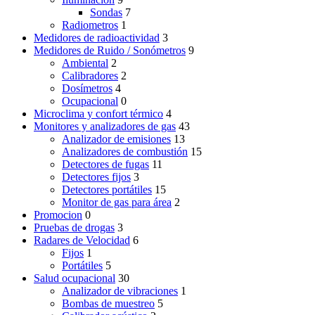
Sondas
7
Radiometros
1
Medidores de radioactividad
3
Medidores de Ruido / Sonómetros
9
Ambiental
2
Calibradores
2
Dosímetros
4
Ocupacional
0
Microclima y confort térmico
4
Monitores y analizadores de gas
43
Analizador de emisiones
13
Analizadores de combustión
15
Detectores de fugas
11
Detectores fijos
3
Detectores portátiles
15
Monitor de gas para área
2
Promocion
0
Pruebas de drogas
3
Radares de Velocidad
6
Fijos
1
Portátiles
5
Salud ocupacional
30
Analizador de vibraciones
1
Bombas de muestreo
5