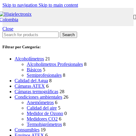
Skip to navigation
Skip to main content
Close
Search
Filtrar por Categoría:
Alcoholímetros
21
Alcoholimetros Profesionales
8
Básicos
5
Semiprofesionales
8
Calidad del Agua
8
Cámaras ATEX
6
Cámaras termográficas
28
Condiciones ambientales
26
Anemómetros
6
Calidad del aire
5
Medidor de Ozono
0
Medidores CO2
6
Termohigrómetros
8
Consumibles
19
Equipos ATEX
6