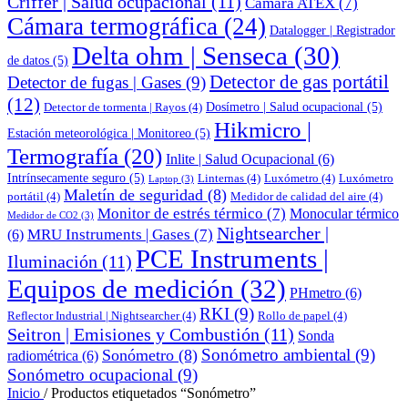
Criffer | Salud ocupacional
(11)
Cámara ATEX
(7)
Cámara termográfica
(24)
Datalogger | Registrador
Delta ohm | Senseca
(30)
de datos
(5)
Detector de gas portátil
Detector de fugas | Gases
(9)
(12)
Dosímetro | Salud ocupacional
(5)
Detector de tormenta | Rayos
(4)
Hikmicro |
Estación meteorológica | Monitoreo
(5)
Termografía
(20)
Inlite | Salud Ocupacional
(6)
Intrínsecamente seguro
(5)
Linternas
(4)
Luxómetro
(4)
Luxómetro
Laptop
(3)
Maletín de seguridad
(8)
portátil
(4)
Medidor de calidad del aire
(4)
Monitor de estrés térmico
(7)
Monocular térmico
Medidor de CO2
(3)
Nightsearcher |
MRU Instruments | Gases
(7)
(6)
PCE Instruments |
Iluminación
(11)
Equipos de medición
(32)
PHmetro
(6)
RKI
(9)
Reflector Industrial | Nightsearcher
(4)
Rollo de papel
(4)
Seitron | Emisiones y Combustión
(11)
Sonda
Sonómetro ambiental
(9)
Sonómetro
(8)
radiométrica
(6)
Sonómetro ocupacional
(9)
Inicio
/
Productos etiquetados “Sonómetro”