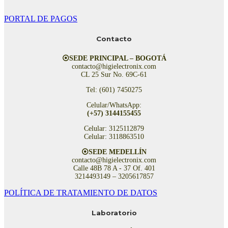
PORTAL DE PAGOS
Contacto
⦿SEDE PRINCIPAL – BOGOTÁ
contacto@higielectronix.com
CL 25 Sur No. 69C-61
Tel: (601) 7450275
Celular/WhatsApp:
(+57) 3144155455
Celular: 3125112879
Celular: 3118863510
⦿SEDE MEDELLÍN
contacto@higielectronix.com
Calle 48B 78 A - 37 Of. 401
3214493149 – 3205617857
POLÍTICA DE TRATAMIENTO DE DATOS
Laboratorio