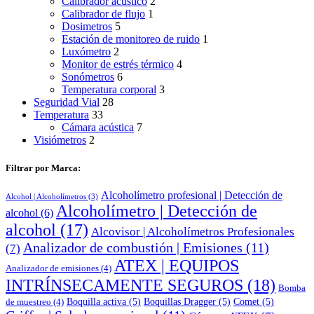
Calibrador acústico
2
Calibrador de flujo
1
Dosimetros
5
Estación de monitoreo de ruido
1
Luxómetro
2
Monitor de estrés térmico
4
Sonómetros
6
Temperatura corporal
3
Seguridad Vial
28
Temperatura
33
Cámara acústica
7
Visiómetros
2
Filtrar por Marca:
Alcoholímetro profesional | Detección de
Alcohol | Alcoholímetros
(3)
Alcoholímetro | Detección de
alcohol
(6)
alcohol
(17)
Alcovisor | Alcoholímetros Profesionales
Analizador de combustión | Emisiones
(11)
(7)
ATEX | EQUIPOS
Analizador de emisiones
(4)
INTRÍNSECAMENTE SEGUROS
(18)
Bomba
Boquilla activa
(5)
Boquillas Dragger
(5)
Comet
(5)
de muestreo
(4)