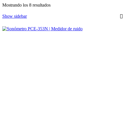
Ordenado
Mostrando los 8 resultados
por
los
Show sidebar
últimos