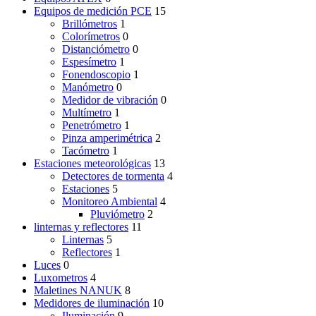
Equipos de medición PCE
15
Brillómetros
1
Colorímetros
0
Distanciómetro
0
Espesímetro
1
Fonendoscopio
1
Manómetro
0
Medidor de vibración
0
Multímetro
1
Penetrómetro
1
Pinza amperimétrica
2
Tacómetro
1
Estaciones meteorológicas
13
Detectores de tormenta
4
Estaciones
5
Monitoreo Ambiental
4
Pluviómetro
2
linternas y reflectores
11
Linternas
5
Reflectores
1
Luces
0
Luxometros
4
Maletines NANUK
8
Medidores de iluminación
10
Iluminación
9