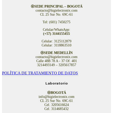
⦿SEDE PRINCIPAL – BOGOTÁ
contacto@higielectronix.com
CL 25 Sur No. 69C-61
Tel: (601) 7450275
Celular/WhatsApp:
(+57) 3144155455
Celular: 3125112879
Celular: 3118863510
⦿SEDE MEDELLÍN
contacto@higielectronix.com
Calle 48B 78 A - 37 Of. 401
3214493149 – 3205617857
POLÍTICA DE TRATAMIENTO DE DATOS
Laboratorio
⦿BOGOTÁ
info@higielectronix.com
CL 25 Sur No. 69C-61
Cel. 3205616624
Cel. 3114685432