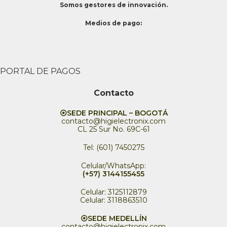
Somos gestores de innovación.
Medios de pago:
PORTAL DE PAGOS
Contacto
⦿SEDE PRINCIPAL – BOGOTÁ
contacto@higielectronix.com
CL 25 Sur No. 69C-61
Tel: (601) 7450275
Celular/WhatsApp:
(+57) 3144155455
Celular: 3125112879
Celular: 3118863510
⦿SEDE MEDELLÍN
contacto@higielectronix.com