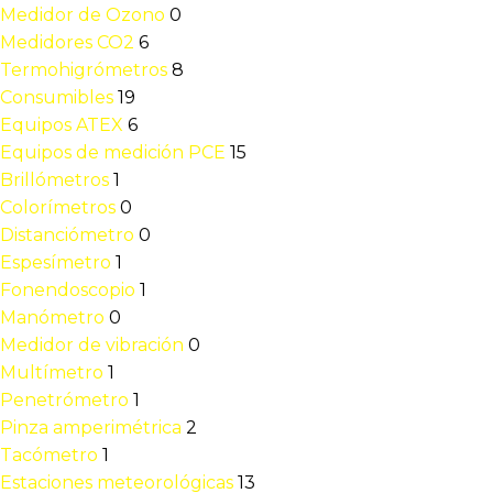
Medidor de Ozono
0
Medidores CO2
6
Termohigrómetros
8
Consumibles
19
Equipos ATEX
6
Equipos de medición PCE
15
Brillómetros
1
Colorímetros
0
Distanciómetro
0
Espesímetro
1
Fonendoscopio
1
Manómetro
0
Medidor de vibración
0
Multímetro
1
Penetrómetro
1
Pinza amperimétrica
2
Tacómetro
1
Estaciones meteorológicas
13