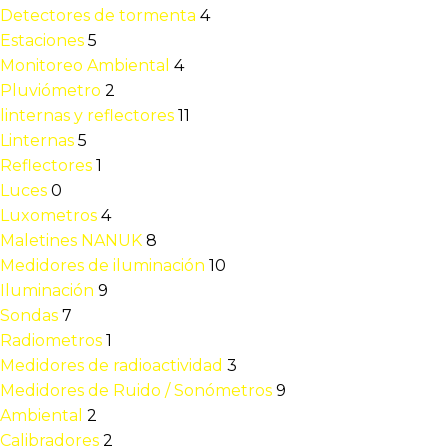
Detectores de tormenta
4
Estaciones
5
Monitoreo Ambiental
4
Pluviómetro
2
linternas y reflectores
11
Linternas
5
Reflectores
1
Luces
0
Luxometros
4
Maletines NANUK
8
Medidores de iluminación
10
Iluminación
9
Sondas
7
Radiometros
1
Medidores de radioactividad
3
Medidores de Ruido / Sonómetros
9
Ambiental
2
Calibradores
2