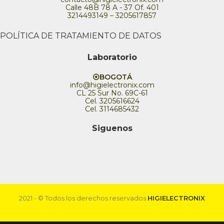
Calle 48B 78 A - 37 Of. 401
3214493149 – 3205617857
POLÍTICA DE TRATAMIENTO DE DATOS
Laboratorio
⦿BOGOTÁ
info@higielectronix.com
CL 25 Sur No. 69C-61
Cel. 3205616624
Cel. 3114685432
Siguenos
2021 - © Todos los derechos reservados
HIGIELECTRONIX