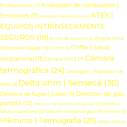
Analizador de combustión |
Profesionales
(7)
ATEX |
Emisiones
(11)
Analizador de emisiones
(4)
EQUIPOS INTRÍNSECAMENTE
SEGUROS
(18)
Boquilla activa
Bomba de muestreo
(4)
Criffer | Salud
(5)
Boquillas Dragger
(5)
Comet
(5)
Cámara
ocupacional
(11)
Cámara ATEX
(7)
termográfica
(24)
Datalogger | Registrador de
Delta ohm | Senseca
(30)
datos
(5)
Detector de gas
Detector de fugas | Gases
(9)
portátil
(12)
Dosímetro |
Detector de tormenta | Rayos
(4)
Salud ocupacional
(5)
Estación meteorológica | Monitoreo
(5)
Hikmicro | Termografía
(20)
Inlite | Salud