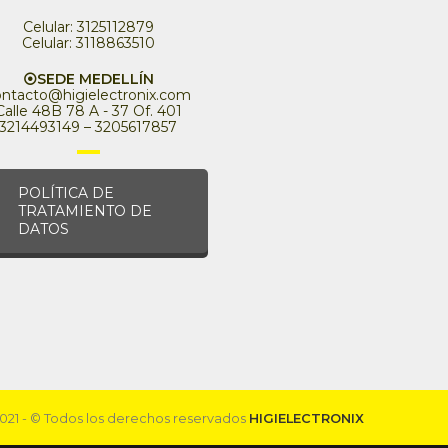
Celular: 3125112879
Celular: 3118863510
⦿SEDE MEDELLÍN
ontacto@higielectronix.com
Calle 48B 78 A - 37 Of. 401
3214493149 – 3205617857
POLÍTICA DE
TRATAMIENTO DE
DATOS
021 - © Todos los derechos reservados
HIGIELECTRONIX