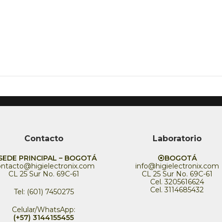
Contacto
Laboratorio
EDE PRINCIPAL – BOGOTÁ
⦿BOGOTÁ
ontacto@higielectronix.com
info@higielectronix.com
CL 25 Sur No. 69C-61
CL 25 Sur No. 69C-61
Cel. 3205616624
Cel. 3114685432
Tel: (601) 7450275
Celular/WhatsApp:
(+57) 3144155455