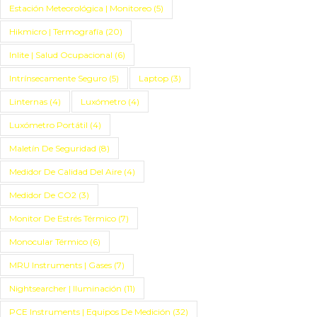
Estación Meteorológica | Monitoreo
(5)
Hikmicro | Termografía
(20)
Inlite | Salud Ocupacional
(6)
Intrínsecamente Seguro
(5)
Laptop
(3)
Linternas
(4)
Luxómetro
(4)
Luxómetro Portátil
(4)
Maletín De Seguridad
(8)
Medidor De Calidad Del Aire
(4)
Medidor De CO2
(3)
Monitor De Estrés Térmico
(7)
Monocular Térmico
(6)
MRU Instruments | Gases
(7)
Nightsearcher | Iluminación
(11)
PCE Instruments | Equipos De Medición
(32)