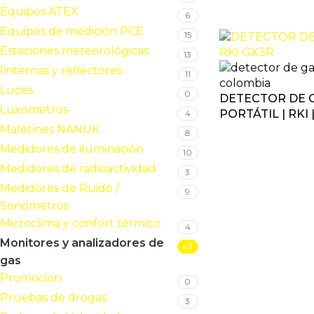
Equipos ATEX
6
Equipos de medición PCE
15
Estaciones meteorológicas
13
linternas y reflectores
11
Luces
0
DETECTOR DE 
Luxometros
PORTÁTIL | RKI 
4
Maletines NANUK
8
Medidores de iluminación
10
Medidores de radioactividad
3
Medidores de Ruido /
9
Sonómetros
Microclima y confort térmico
4
Monitores y analizadores de
43
gas
Promocion
0
Pruebas de drogas
3