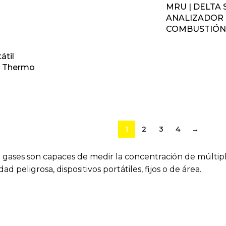
MRU | DELTA 
ANALIZADOR
COMBUSTIÓ
átil
| Thermo
1
2
3
4
→
 gases son capaces de medir la concentración de múltiple
d peligrosa, dispositivos portátiles, fijos o de área.