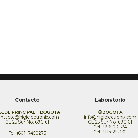
Contacto
Laboratorio
EDE PRINCIPAL – BOGOTÁ
⦿BOGOTÁ
ontacto@higielectronix.com
info@higielectronix.com
CL 25 Sur No. 69C-61
CL 25 Sur No. 69C-61
Cel. 3205616624
Cel. 3114685432
Tel: (601) 7450275