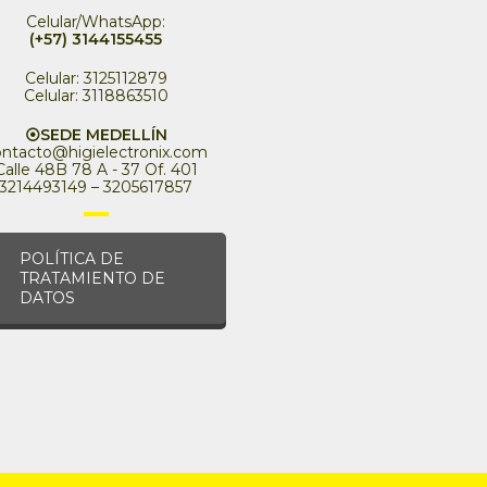
Celular/WhatsApp:
(+57) 3144155455
Celular: 3125112879
Celular: 3118863510
⦿SEDE MEDELLÍN
ontacto@higielectronix.com
Calle 48B 78 A - 37 Of. 401
3214493149 – 3205617857
POLÍTICA DE
TRATAMIENTO DE
DATOS