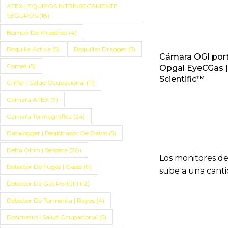
ATEX | EQUIPOS INTRÍNSECAMENTE
SEGUROS
(18)
Bomba De Muestreo
(4)
Boquilla Activa
(5)
Boquillas Dragger
(5)
Cámara OGI port
Comet
(5)
Opgal EyeCGas 
Scientific™
Criffer | Salud Ocupacional
(11)
Cámara ATEX
(7)
Cámara Termográfica
(24)
Datalogger | Registrador De Datos
(5)
Delta Ohm | Senseca
(30)
Los monitores de
Detector De Fugas | Gases
(9)
sube a una cantida
Detector De Gas Portátil
(12)
Detector De Tormenta | Rayos
(4)
Dosímetro | Salud Ocupacional
(5)