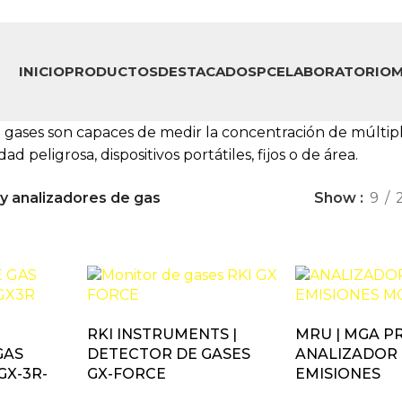
INICIO
PRODUCTOS
DESTACADOS
PCE
LABORATORIO
M
 gases son capaces de medir la concentración de múltiple
d peligrosa, dispositivos portátiles, fijos o de área.
y analizadores de gas
Show
9
RKI INSTRUMENTS |
MRU | MGA PR
GAS
DETECTOR DE GASES
ANALIZADOR
GX-3R-
GX-FORCE
EMISIONES