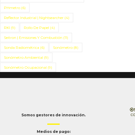
PHmetro
(6)
Reflector Industrial | Nightsearcher
(4)
RKI
(9)
Rollo De Papel
(4)
Seitron | Emisiones Y Combustión
(11)
Sonda Radiométrica
(6)
Sonómetro
(8)
Sonómetro Ambiental
(9)
Sonómetro Ocupacional
(9)
⦿S
c
Somos gestores de innovación.
Medios de pago: