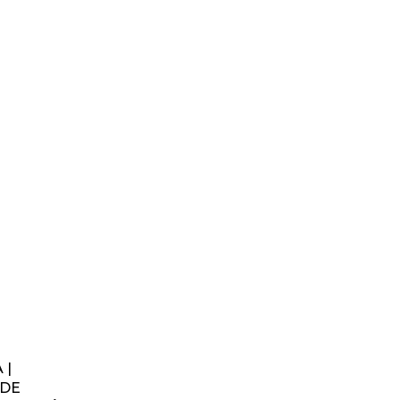
 |
 DE