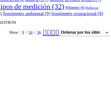
alidad del aire
(4)
Medidor de CO2
(3)
uipos de medición
(32)
PHmetro
(6)
Reflector
Sonómetro ambiental
(9)
Sonómetro ocupacional
(9)
)
U | SEITRON
Show
9
24
36