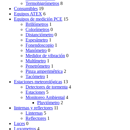
Termohigrómetros
8
Consumibles
19
Equipos ATEX
6
Equipos de medición PCE
15
Brillómetros
1
Colorímetros
0
Distanciómetro
0
Espesímetro
1
Fonendoscopio
1
Manómetro
0
Medidor de vibración
0
Multímetro
1
Penetrómetro
1
Pinza amperimétrica
2
Tacómetro
1
Estaciones meteorológicas
13
Detectores de tormenta
4
Estaciones
5
Monitoreo Ambiental
4
Pluviómetro
2
linternas y reflectores
11
Linternas
5
Reflectores
1
Luces
0
Luxometros
4