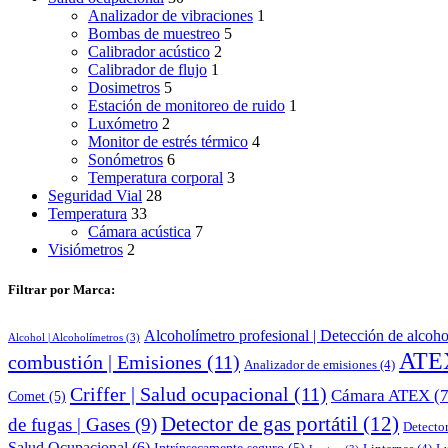
Analizador de vibraciones
1
Bombas de muestreo
5
Calibrador acústico
2
Calibrador de flujo
1
Dosimetros
5
Estación de monitoreo de ruido
1
Luxómetro
2
Monitor de estrés térmico
4
Sonómetros
6
Temperatura corporal
3
Seguridad Vial
28
Temperatura
33
Cámara acústica
7
Visiómetros
2
Filtrar por Marca:
Alcoholímetro profesional | Detección de alcoho
Alcohol | Alcoholímetros
(3)
ATE
combustión | Emisiones
(11)
Analizador de emisiones
(4)
Criffer | Salud ocupacional
(11)
Cámara ATEX
(7
Comet
(5)
Detector de gas portátil
(12)
de fugas | Gases
(9)
Detector
Salud Ocupacional
(6)
Intrínsecamente seguro
(5)