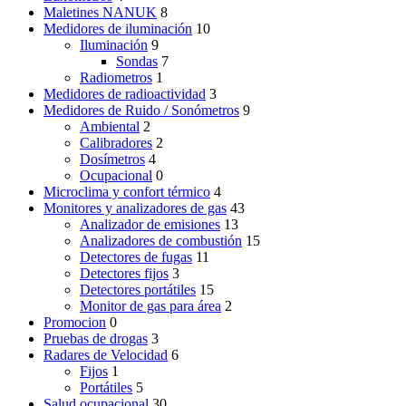
Maletines NANUK
8
Medidores de iluminación
10
Iluminación
9
Sondas
7
Radiometros
1
Medidores de radioactividad
3
Medidores de Ruido / Sonómetros
9
Ambiental
2
Calibradores
2
Dosímetros
4
Ocupacional
0
Microclima y confort térmico
4
Monitores y analizadores de gas
43
Analizador de emisiones
13
Analizadores de combustión
15
Detectores de fugas
11
Detectores fijos
3
Detectores portátiles
15
Monitor de gas para área
2
Promocion
0
Pruebas de drogas
3
Radares de Velocidad
6
Fijos
1
Portátiles
5
Salud ocupacional
30