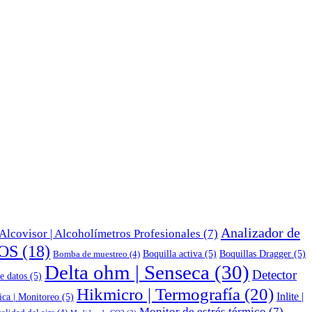
Analizador de
Alcovisor | Alcoholímetros Profesionales
(7)
OS
(18)
Boquilla activa
(5)
Boquillas Dragger
(5)
Bomba de muestreo
(4)
Delta ohm | Senseca
(30)
Detector
e datos
(5)
Hikmicro | Termografía
(20)
Inlite |
ica | Monitoreo
(5)
Monitor de estrés térmico
(7)