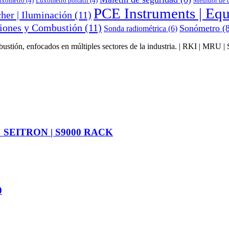
uxómetro
(4)
Luxómetro portátil
(4)
Medidor de c
PCE Instruments | Eq
her | Iluminación
(11)
siones y Combustión
(11)
Sonómetro
(8
Sonda radiométrica
(6)
mbustión, enfocados en múltiples sectores de la industria. | RKI | MR
SEITRON | S9000 RACK
0