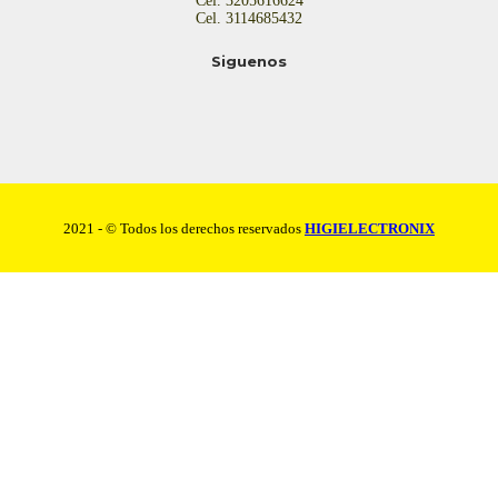
Cel. 3205616624
Cel. 3114685432
Siguenos
2021 - © Todos los derechos reservados
HIGIELECTRONIX