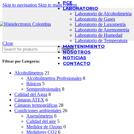
PCE
Skip to navigation
Skip to main content
LABORATORIO
Laboratorio de Alcoholimetria
Laboratorio de Gases
Laboratorio de Luxometría
Laboratorio de Anemometría
Laboratorio de Humedad
Laboratorio de Temperatura
Close
MANTENIMIENTO
Search
NOSOTROS
NOTICIAS
Filtrar por Categoría:
CONTACTO
Alcoholímetros
21
Alcoholimetros Profesionales
8
Básicos
5
Semiprofesionales
8
Calidad del Agua
8
Cámaras ATEX
6
Cámaras termográficas
28
Condiciones ambientales
26
Anemómetros
6
Calidad del aire
5
Medidor de Ozono
0
Medidores CO2
6