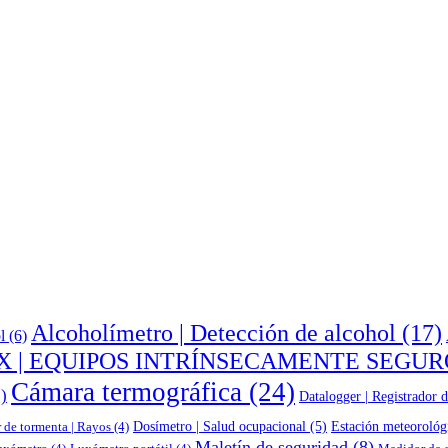
Alcoholímetro | Detección de alcohol
(17)
l
(6)
X | EQUIPOS INTRÍNSECAMENTE SEGUR
Cámara termográfica
(24)
)
Datalogger | Registrador d
Dosímetro | Salud ocupacional
(5)
Estación meteorológ
 de tormenta | Rayos
(4)
Maletín de seguridad
(8)