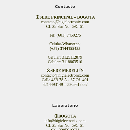
Contacto
⦿SEDE PRINCIPAL – BOGOTÁ
contacto@higielectronix.com
CL 25 Sur No. 69C-61
Tel: (601) 7450275
Celular/WhatsApp:
(+57) 3144155455
Celular: 3125112879
Celular: 3118863510
⦿SEDE MEDELLÍN
contacto@higielectronix.com
Calle 48B 78 A - 37 Of. 401
3214493149 – 3205617857
Laboratorio
⦿BOGOTÁ
info@higielectronix.com
CL 25 Sur No. 69C-61