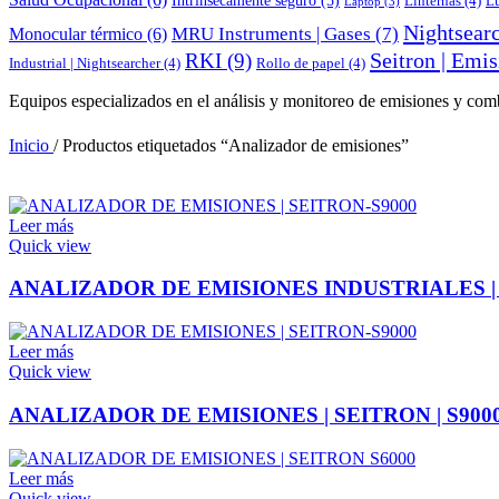
Linternas
(4)
L
Laptop
(3)
Nightsearc
MRU Instruments | Gases
(7)
Monocular térmico
(6)
Seitron | Emi
RKI
(9)
Industrial | Nightsearcher
(4)
Rollo de papel
(4)
Equipos especializados en el análisis y monitoreo de emisiones y co
Inicio
/
Productos etiquetados “Analizador de emisiones”
Leer más
Quick view
ANALIZADOR DE EMISIONES INDUSTRIALES | 
Leer más
Quick view
ANALIZADOR DE EMISIONES | SEITRON | S900
Leer más
Quick view