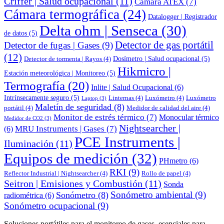
Criffer | Salud ocupacional
(11)
Cámara ATEX
(7)
Cámara termográfica
(24)
Datalogger | Registrador
Delta ohm | Senseca
(30)
de datos
(5)
Detector de gas portátil
Detector de fugas | Gases
(9)
(12)
Dosímetro | Salud ocupacional
(5)
Detector de tormenta | Rayos
(4)
Hikmicro |
Estación meteorológica | Monitoreo
(5)
Termografía
(20)
Inlite | Salud Ocupacional
(6)
Intrínsecamente seguro
(5)
Linternas
(4)
Luxómetro
(4)
Luxómetro
Laptop
(3)
Maletín de seguridad
(8)
portátil
(4)
Medidor de calidad del aire
(4)
Monitor de estrés térmico
(7)
Monocular térmico
Medidor de CO2
(3)
Nightsearcher |
MRU Instruments | Gases
(7)
(6)
PCE Instruments |
Iluminación
(11)
Equipos de medición
(32)
PHmetro
(6)
RKI
(9)
Reflector Industrial | Nightsearcher
(4)
Rollo de papel
(4)
Seitron | Emisiones y Combustión
(11)
Sonda
Sonómetro ambiental
(9)
Sonómetro
(8)
radiométrica
(6)
Sonómetro ocupacional
(9)
Soluciones portátiles para el monitoreo de gases, esenciales para