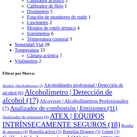
Calibrador acústico
2
Calibrador de flujo
1
Dosimetros
5
Estación de monitoreo de ruido
1
Luxómetro
2
Monitor de estrés térmico
4
Sonómetros
6
Temperatura corporal
3
Seguridad Vial
28
Temperatura
33
Cámara acústica
7
Visiómetros
2
Filtrar por Marca:
Alcoholímetro profesional | Detección de
Alcohol | Alcoholímetros
(3)
Alcoholímetro | Detección de
alcohol
(6)
alcohol
(17)
Alcovisor | Alcoholímetros Profesionales
Analizador de combustión | Emisiones
(11)
(7)
ATEX | EQUIPOS
Analizador de emisiones
(4)
INTRÍNSECAMENTE SEGUROS
(18)
Bomba
Boquilla activa
(5)
Boquillas Dragger
(5)
Comet
(5)
de muestreo
(4)