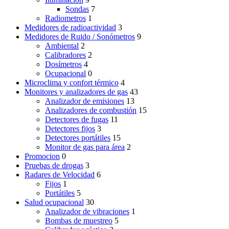
Sondas
7
Radiometros
1
Medidores de radioactividad
3
Medidores de Ruido / Sonómetros
9
Ambiental
2
Calibradores
2
Dosímetros
4
Ocupacional
0
Microclima y confort térmico
4
Monitores y analizadores de gas
43
Analizador de emisiones
13
Analizadores de combustión
15
Detectores de fugas
11
Detectores fijos
3
Detectores portátiles
15
Monitor de gas para área
2
Promocion
0
Pruebas de drogas
3
Radares de Velocidad
6
Fijos
1
Portátiles
5
Salud ocupacional
30
Analizador de vibraciones
1
Bombas de muestreo
5