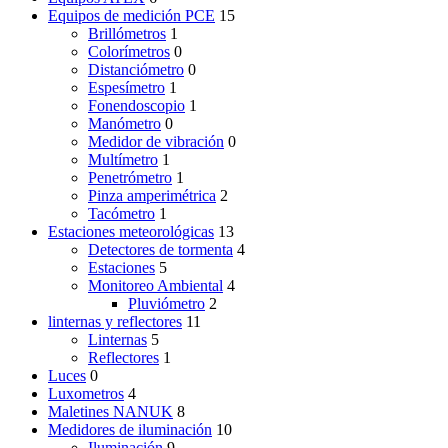
Equipos de medición PCE
15
Brillómetros
1
Colorímetros
0
Distanciómetro
0
Espesímetro
1
Fonendoscopio
1
Manómetro
0
Medidor de vibración
0
Multímetro
1
Penetrómetro
1
Pinza amperimétrica
2
Tacómetro
1
Estaciones meteorológicas
13
Detectores de tormenta
4
Estaciones
5
Monitoreo Ambiental
4
Pluviómetro
2
linternas y reflectores
11
Linternas
5
Reflectores
1
Luces
0
Luxometros
4
Maletines NANUK
8
Medidores de iluminación
10
Iluminación
9