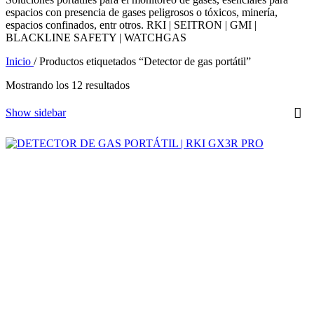
espacios con presencia de gases peligrosos o tóxicos, minería,
espacios confinados, entr otros. RKI | SEITRON | GMI |
BLACKLINE SAFETY | WATCHGAS
Inicio
/
Productos etiquetados “Detector de gas portátil”
Ordenado
Mostrando los 12 resultados
por
los
Show sidebar
últimos