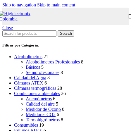
Skip to navigation
Skip to main content
Close
Search
Filtrar por Categoría:
Alcoholímetros
21
Alcoholimetros Profesionales
8
Básicos
5
Semiprofesionales
8
Calidad del Agua
8
Cámaras ATEX
6
Cámaras termográficas
28
Condiciones ambientales
26
Anemómetros
6
Calidad del aire
5
Medidor de Ozono
0
Medidores CO2
6
Termohigrómetros
8
Consumibles
19
Equipos ATEX
6