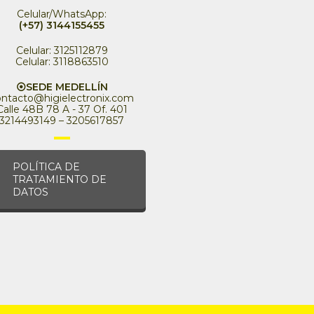
Celular/WhatsApp:
(+57) 3144155455
Celular: 3125112879
Celular: 3118863510
⦿SEDE MEDELLÍN
ontacto@higielectronix.com
Calle 48B 78 A - 37 Of. 401
3214493149 – 3205617857
POLÍTICA DE
TRATAMIENTO DE
DATOS