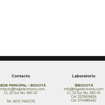
Contacto
Laboratorio
EDE PRINCIPAL – BOGOTÁ
⦿BOGOTÁ
ontacto@higielectronix.com
info@higielectronix.com
CL 25 Sur No. 69C-61
CL 25 Sur No. 69C-61
Cel. 3205616624
Cel. 3114685432
Tel: (601) 7450275