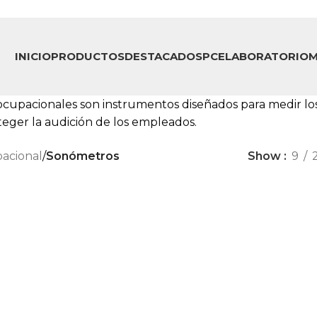
INICIO
PRODUCTOS
DESTACADOS
PCE
LABORATORIO
M
cupacionales son instrumentos diseñados para medir los 
oteger la audición de los empleados.
acional
/
Sonómetros
Show
9