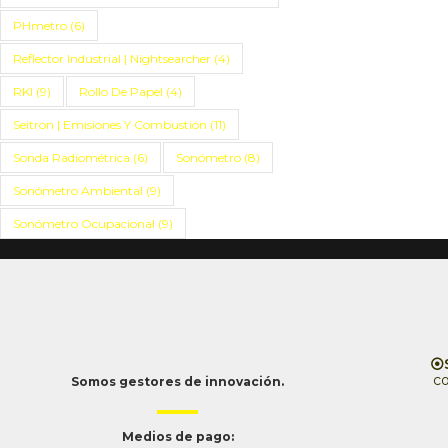
PHmetro
(6)
Reflector Industrial | Nightsearcher
(4)
RKI
(9)
Rollo De Papel
(4)
Seitron | Emisiones Y Combustión
(11)
Sonda Radiométrica
(6)
Sonómetro
(8)
Sonómetro Ambiental
(9)
Sonómetro Ocupacional
(9)
⦿S
c
Somos gestores de innovación.
Medios de pago: