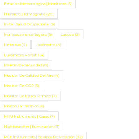
Estación Meteorológica | Monitoreo
(5)
Hikmicro | Termografía
(20)
Inlite | Salud Ocupacional
(6)
Intrínsecamente Seguro
(5)
Laptop
(3)
Linternas
(4)
Luxómetro
(4)
Luxómetro Portátil
(4)
Maletín De Seguridad
(8)
Medidor De Calidad Del Aire
(4)
Medidor De CO2
(3)
Monitor De Estrés Térmico
(7)
Monocular Térmico
(6)
MRU Instruments | Gases
(7)
Nightsearcher | Iluminación
(11)
PCE Instruments | Equipos De Medición
(32)