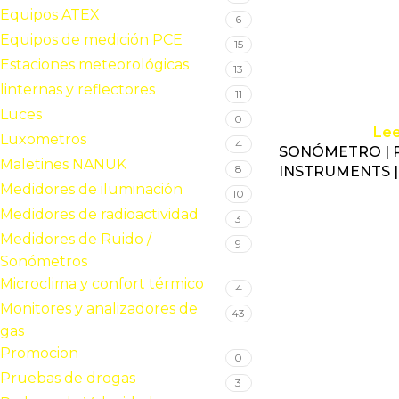
Equipos ATEX
6
Equipos de medición PCE
15
Estaciones meteorológicas
13
linternas y reflectores
11
Luces
0
Le
Luxometros
4
SONÓMETRO | 
Maletines NANUK
8
INSTRUMENTS |
Medidores de iluminación
10
Medidores de radioactividad
3
Medidores de Ruido /
9
Sonómetros
Microclima y confort térmico
4
Monitores y analizadores de
43
gas
Promocion
0
Pruebas de drogas
3