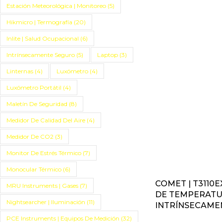
Estación Meteorológica | Monitoreo
(5)
Hikmicro | Termografía
(20)
Inlite | Salud Ocupacional
(6)
Intrínsecamente Seguro
(5)
Laptop
(3)
Linternas
(4)
Luxómetro
(4)
Luxómetro Portátil
(4)
Maletín De Seguridad
(8)
Medidor De Calidad Del Aire
(4)
Medidor De CO2
(3)
Monitor De Estrés Térmico
(7)
Monocular Térmico
(6)
COMET | T3110E
MRU Instruments | Gases
(7)
DE TEMPERATU
Nightsearcher | Iluminación
(11)
INTRÍNSECAME
PCE Instruments | Equipos De Medición
(32)