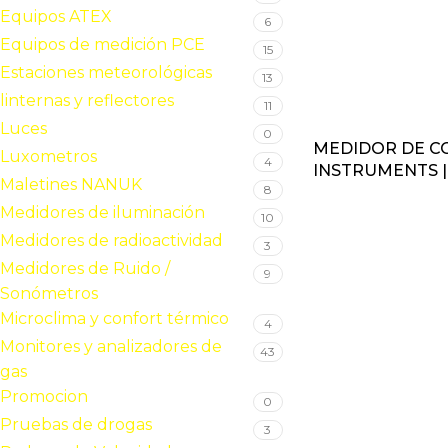
Equipos ATEX
6
Equipos de medición PCE
15
Estaciones meteorológicas
13
linternas y reflectores
11
Luces
0
MEDIDOR DE CO
Luxometros
4
INSTRUMENTS |
Maletines NANUK
8
Medidores de iluminación
10
Medidores de radioactividad
3
Medidores de Ruido /
9
Sonómetros
Microclima y confort térmico
4
Monitores y analizadores de
43
gas
Promocion
0
Pruebas de drogas
3