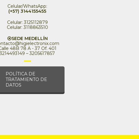
Celular/WhatsApp:
(+57) 3144155455
Celular: 3125112879
Celular: 3118863510
⦿SEDE MEDELLÍN
ontacto@higielectronix.com
Calle 48B 78 A - 37 Of. 401
3214493149 – 3205617857
POLÍTICA DE
TRATAMIENTO DE
DATOS