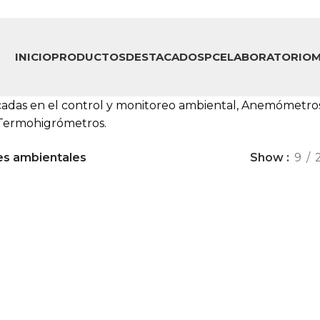
INICIO
PRODUCTOS
DESTACADOS
PCE
LABORATORIO
M
adas en el control y monitoreo ambiental, Anemómetros,
Termohigrómetros.
es ambientales
Show
9