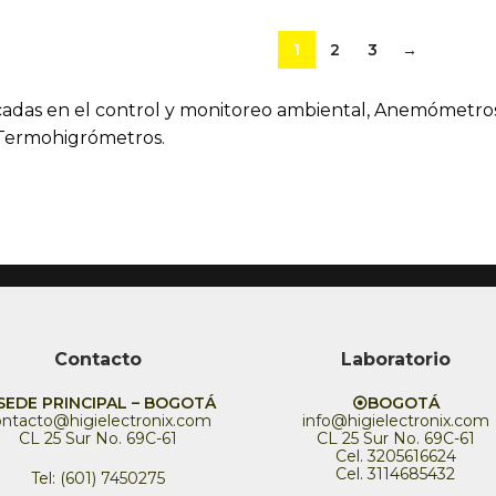
1
2
3
→
adas en el control y monitoreo ambiental, Anemómetros,
Termohigrómetros.
Contacto
Laboratorio
EDE PRINCIPAL – BOGOTÁ
⦿BOGOTÁ
ontacto@higielectronix.com
info@higielectronix.com
CL 25 Sur No. 69C-61
CL 25 Sur No. 69C-61
Cel. 3205616624
Cel. 3114685432
Tel: (601) 7450275