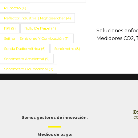
PHmetro
(6)
Reflector Industrial | Nightsearcher
(4)
RKI
(9)
Rollo De Papel
(4)
Soluciones enfoc
Medidores CO2, 
Seitron | Emisiones Y Combustión
(11)
Sonda Radiométrica
(6)
Sonómetro
(8)
Sonómetro Ambiental
(9)
Sonómetro Ocupacional
(9)
⦿S
c
Somos gestores de innovación.
Medios de pago: