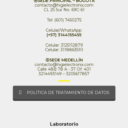
⦿SEDE PRINCIPAL – BOGOTÁ
contacto@higielectronix.com
CL 25 Sur No. 69C-61
Tel: (601) 7450275
Celular/WhatsApp:
(+57) 3144155455
Celular: 3125112879
Celular: 3118863510
⦿SEDE MEDELLÍN
contacto@higielectronix.com
Calle 48B 78 A - 37 Of. 401
3214493149 – 3205617857
POLÍTICA DE TRATAMIENTO DE DATOS
Laboratorio