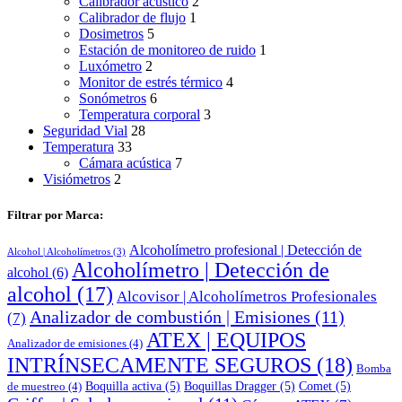
Calibrador acústico
2
Calibrador de flujo
1
Dosimetros
5
Estación de monitoreo de ruido
1
Luxómetro
2
Monitor de estrés térmico
4
Sonómetros
6
Temperatura corporal
3
Seguridad Vial
28
Temperatura
33
Cámara acústica
7
Visiómetros
2
Filtrar por Marca:
Alcoholímetro profesional | Detección de
Alcohol | Alcoholímetros
(3)
Alcoholímetro | Detección de
alcohol
(6)
alcohol
(17)
Alcovisor | Alcoholímetros Profesionales
Analizador de combustión | Emisiones
(11)
(7)
ATEX | EQUIPOS
Analizador de emisiones
(4)
INTRÍNSECAMENTE SEGUROS
(18)
Bomba
Boquilla activa
(5)
Boquillas Dragger
(5)
Comet
(5)
de muestreo
(4)