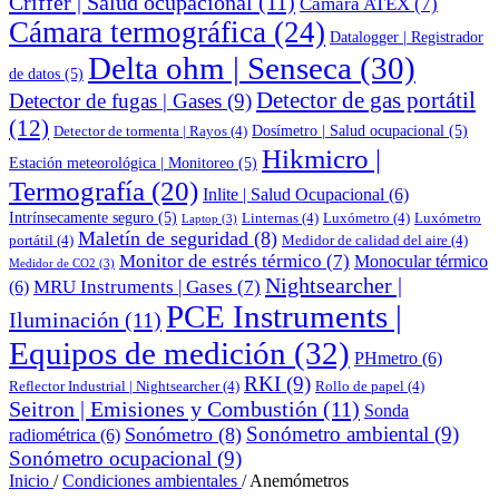
Criffer | Salud ocupacional
(11)
Cámara ATEX
(7)
Cámara termográfica
(24)
Datalogger | Registrador
Delta ohm | Senseca
(30)
de datos
(5)
Detector de gas portátil
Detector de fugas | Gases
(9)
(12)
Dosímetro | Salud ocupacional
(5)
Detector de tormenta | Rayos
(4)
Hikmicro |
Estación meteorológica | Monitoreo
(5)
Termografía
(20)
Inlite | Salud Ocupacional
(6)
Intrínsecamente seguro
(5)
Linternas
(4)
Luxómetro
(4)
Luxómetro
Laptop
(3)
Maletín de seguridad
(8)
portátil
(4)
Medidor de calidad del aire
(4)
Monitor de estrés térmico
(7)
Monocular térmico
Medidor de CO2
(3)
Nightsearcher |
MRU Instruments | Gases
(7)
(6)
PCE Instruments |
Iluminación
(11)
Equipos de medición
(32)
PHmetro
(6)
RKI
(9)
Reflector Industrial | Nightsearcher
(4)
Rollo de papel
(4)
Seitron | Emisiones y Combustión
(11)
Sonda
Sonómetro ambiental
(9)
Sonómetro
(8)
radiométrica
(6)
Sonómetro ocupacional
(9)
Inicio
/
Condiciones ambientales
/
Anemómetros