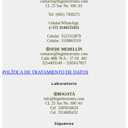
contacto@higielectronix.com
CL 25 Sur No. 69C-61
Tel: (601) 7450275
Celular/WhatsApp:
(+57) 3144155455
Celular: 3125112879
Celular: 3118863510
⦿SEDE MEDELLÍN
contacto@higielectronix.com
Calle 48B 78 A - 37 Of. 401
3214493149 – 3205617857
POLÍTICA DE TRATAMIENTO DE DATOS
Laboratorio
⦿BOGOTÁ
info@higielectronix.com
CL 25 Sur No. 69C-61
Cel. 3205616624
Cel. 3114685432
Siguenos