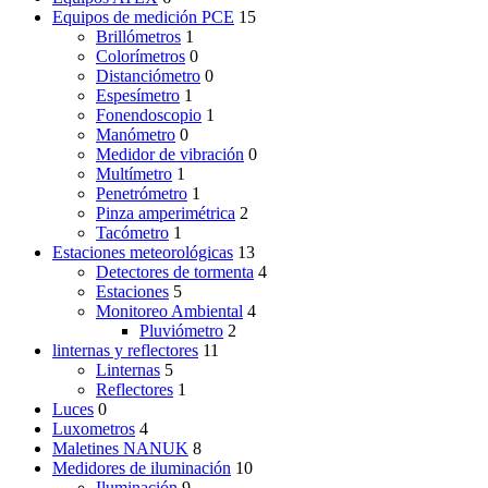
Equipos de medición PCE
15
Brillómetros
1
Colorímetros
0
Distanciómetro
0
Espesímetro
1
Fonendoscopio
1
Manómetro
0
Medidor de vibración
0
Multímetro
1
Penetrómetro
1
Pinza amperimétrica
2
Tacómetro
1
Estaciones meteorológicas
13
Detectores de tormenta
4
Estaciones
5
Monitoreo Ambiental
4
Pluviómetro
2
linternas y reflectores
11
Linternas
5
Reflectores
1
Luces
0
Luxometros
4
Maletines NANUK
8
Medidores de iluminación
10
Iluminación
9