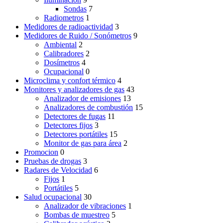
Sondas
7
Radiometros
1
Medidores de radioactividad
3
Medidores de Ruido / Sonómetros
9
Ambiental
2
Calibradores
2
Dosímetros
4
Ocupacional
0
Microclima y confort térmico
4
Monitores y analizadores de gas
43
Analizador de emisiones
13
Analizadores de combustión
15
Detectores de fugas
11
Detectores fijos
3
Detectores portátiles
15
Monitor de gas para área
2
Promocion
0
Pruebas de drogas
3
Radares de Velocidad
6
Fijos
1
Portátiles
5
Salud ocupacional
30
Analizador de vibraciones
1
Bombas de muestreo
5