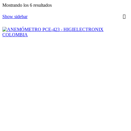
Ordenado
Mostrando los 6 resultados
por
los
Show sidebar
últimos