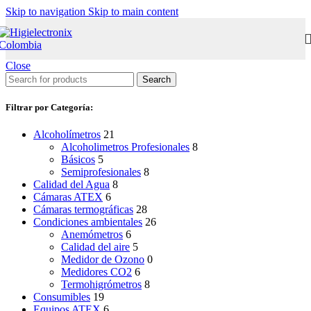
Skip to navigation
Skip to main content
Close
Search
Filtrar por Categoría:
Alcoholímetros
21
Alcoholimetros Profesionales
8
Básicos
5
Semiprofesionales
8
Calidad del Agua
8
Cámaras ATEX
6
Cámaras termográficas
28
Condiciones ambientales
26
Anemómetros
6
Calidad del aire
5
Medidor de Ozono
0
Medidores CO2
6
Termohigrómetros
8
Consumibles
19
Equipos ATEX
6