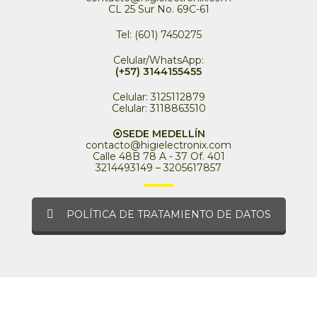
CL 25 Sur No. 69C-61
Tel: (601) 7450275
Celular/WhatsApp:
(+57) 3144155455
Celular: 3125112879
Celular: 3118863510
⦿SEDE MEDELLÍN
contacto@higielectronix.com
Calle 48B 78 A - 37 Of. 401
3214493149 – 3205617857
POLÍTICA DE TRATAMIENTO DE DATOS
Laboratorio