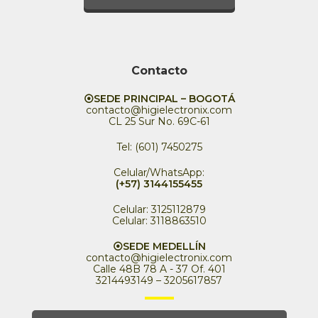
Contacto
⦿SEDE PRINCIPAL – BOGOTÁ
contacto@higielectronix.com
CL 25 Sur No. 69C-61
Tel: (601) 7450275
Celular/WhatsApp:
(+57) 3144155455
Celular: 3125112879
Celular: 3118863510
⦿SEDE MEDELLÍN
contacto@higielectronix.com
Calle 48B 78 A - 37 Of. 401
3214493149 – 3205617857