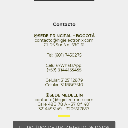
Contacto
⦿SEDE PRINCIPAL – BOGOTÁ
contacto@higielectronix.com
CL 25 Sur No. 69C-61
Tel: (601) 7450275
Celular/WhatsApp:
(+57) 3144155455
Celular: 3125112879
Celular: 3118863510
⦿SEDE MEDELLÍN
contacto@higielectronix.com
Calle 48B 78 A - 37 Of. 401
3214493149 – 3205617857
POLÍTICA DE TRATAMIENTO DE DATOS