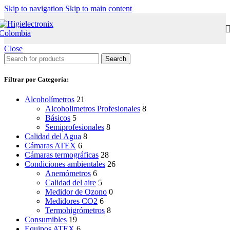
Skip to navigation
Skip to main content
Close
Search
Filtrar por Categoría:
Alcoholímetros
21
Alcoholimetros Profesionales
8
Básicos
5
Semiprofesionales
8
Calidad del Agua
8
Cámaras ATEX
6
Cámaras termográficas
28
Condiciones ambientales
26
Anemómetros
6
Calidad del aire
5
Medidor de Ozono
0
Medidores CO2
6
Termohigrómetros
8
Consumibles
19
Equipos ATEX
6