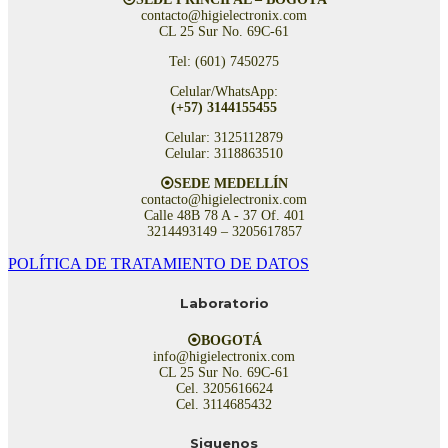
contacto@higielectronix.com
CL 25 Sur No. 69C-61
Tel: (601) 7450275
Celular/WhatsApp:
(+57) 3144155455
Celular: 3125112879
Celular: 3118863510
⦿SEDE MEDELLÍN
contacto@higielectronix.com
Calle 48B 78 A - 37 Of. 401
3214493149 – 3205617857
POLÍTICA DE TRATAMIENTO DE DATOS
Laboratorio
⦿BOGOTÁ
info@higielectronix.com
CL 25 Sur No. 69C-61
Cel. 3205616624
Cel. 3114685432
Siguenos