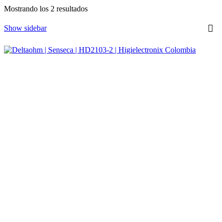
Ordenado
Mostrando los 2 resultados
por
los
Show sidebar
últimos