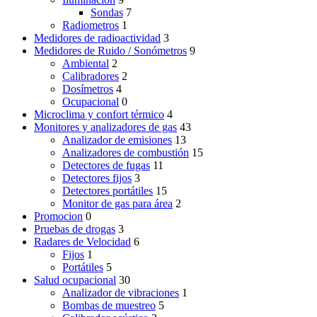
Sondas
7
Radiometros
1
Medidores de radioactividad
3
Medidores de Ruido / Sonómetros
9
Ambiental
2
Calibradores
2
Dosímetros
4
Ocupacional
0
Microclima y confort térmico
4
Monitores y analizadores de gas
43
Analizador de emisiones
13
Analizadores de combustión
15
Detectores de fugas
11
Detectores fijos
3
Detectores portátiles
15
Monitor de gas para área
2
Promocion
0
Pruebas de drogas
3
Radares de Velocidad
6
Fijos
1
Portátiles
5
Salud ocupacional
30
Analizador de vibraciones
1
Bombas de muestreo
5