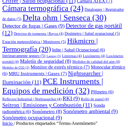
Criffer | Salud ocupacional
(11)
Cámara ATEX
(7)
Cámara termográfica
(24)
Datalogger | Registrador
Delta ohm | Senseca
(30)
de datos
(5)
Detector de gas portátil
Detector de fugas | Gases
(9)
(12)
Dosímetro | Salud ocupacional
(5)
Detector de tormenta | Rayos
(4)
Hikmicro |
Estación meteorológica | Monitoreo
(5)
Termografía
(20)
Inlite | Salud Ocupacional
(6)
Intrínsecamente seguro
(5)
Linternas
(4)
Luxómetro
(4)
Luxómetro
Laptop
(3)
Maletín de seguridad
(8)
portátil
(4)
Medidor de calidad del aire
(4)
Monitor de estrés térmico
(7)
Monocular térmico
Medidor de CO2
(3)
Nightsearcher |
MRU Instruments | Gases
(7)
(6)
PCE Instruments |
Iluminación
(11)
Equipos de medición
(32)
PHmetro
(6)
RKI
(9)
Reflector Industrial | Nightsearcher
(4)
Rollo de papel
(4)
Seitron | Emisiones y Combustión
(11)
Sonda
Sonómetro ambiental
(9)
Sonómetro
(8)
radiométrica
(6)
Sonómetro ocupacional
(9)
Inicio
/
Productos etiquetados “Termo-Anemómetro”