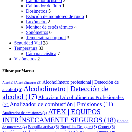
Calibrador acústico
2
Calibrador de flujo
1
Dosimetros
5
Estación de monitoreo de ruido
1
Luxómetro
2
Monitor de estrés térmico
4
Sonómetros
6
Temperatura corporal
3
Seguridad Vial
28
Temperatura
33
Cámara acústica
7
Visiómetros
2
Filtrar por Marca:
Alcoholímetro profesional | Detección de
Alcohol | Alcoholímetros
(3)
Alcoholímetro | Detección de
alcohol
(6)
alcohol
(17)
Alcovisor | Alcoholímetros Profesionales
Analizador de combustión | Emisiones
(11)
(7)
ATEX | EQUIPOS
Analizador de emisiones
(4)
INTRÍNSECAMENTE SEGUROS
(18)
Bomba
Boquilla activa
(5)
Boquillas Dragger
(5)
Comet
(5)
de muestreo
(4)