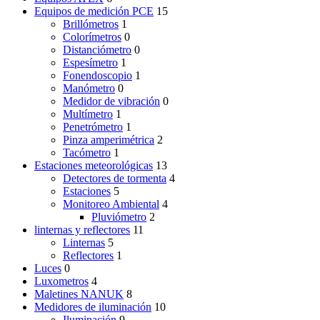
Equipos de medición PCE
15
Brillómetros
1
Colorímetros
0
Distanciómetro
0
Espesímetro
1
Fonendoscopio
1
Manómetro
0
Medidor de vibración
0
Multímetro
1
Penetrómetro
1
Pinza amperimétrica
2
Tacómetro
1
Estaciones meteorológicas
13
Detectores de tormenta
4
Estaciones
5
Monitoreo Ambiental
4
Pluviómetro
2
linternas y reflectores
11
Linternas
5
Reflectores
1
Luces
0
Luxometros
4
Maletines NANUK
8
Medidores de iluminación
10
Iluminación
9