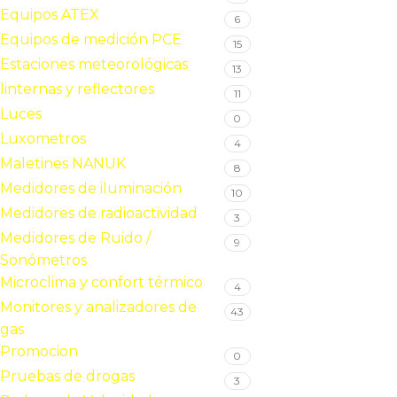
Equipos ATEX
6
Equipos de medición PCE
15
Estaciones meteorológicas
13
linternas y reflectores
11
Luces
0
Luxometros
4
Maletines NANUK
8
Medidores de iluminación
10
Medidores de radioactividad
3
Medidores de Ruido /
9
Sonómetros
Microclima y confort térmico
4
Monitores y analizadores de
43
gas
Promocion
0
Pruebas de drogas
3