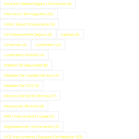
Estación Meteorológica | Monitoreo
(5)
Hikmicro | Termografía
(20)
Inlite | Salud Ocupacional
(6)
Intrínsecamente Seguro
(5)
Laptop
(3)
Linternas
(4)
Luxómetro
(4)
Luxómetro Portátil
(4)
Maletín De Seguridad
(8)
Medidor De Calidad Del Aire
(4)
Medidor De CO2
(3)
Monitor De Estrés Térmico
(7)
Monocular Térmico
(6)
MRU Instruments | Gases
(7)
Nightsearcher | Iluminación
(11)
PCE Instruments | Equipos De Medición
(32)