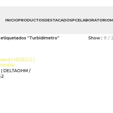
INICIO
PRODUCTOS
DESTACADOS
PCE
LABORATORIO
M
 etiquetados “Turbidímetro”
Show
9
| DELTAOHM /
.2