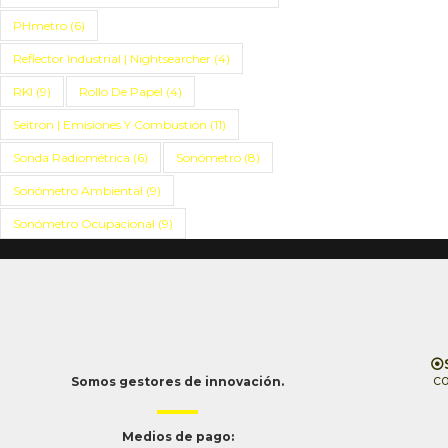
PHmetro
(6)
Reflector Industrial | Nightsearcher
(4)
RKI
(9)
Rollo De Papel
(4)
Seitron | Emisiones Y Combustión
(11)
Sonda Radiométrica
(6)
Sonómetro
(8)
Sonómetro Ambiental
(9)
Sonómetro Ocupacional
(9)
⦿S
c
Somos gestores de innovación.
Medios de pago: