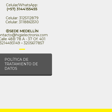
Celular/WhatsApp:
(+57) 3144155455
Celular: 3125112879
Celular: 3118863510
⦿SEDE MEDELLÍN
ontacto@higielectronix.com
Calle 48B 78 A - 37 Of. 401
3214493149 – 3205617857
POLÍTICA DE
TRATAMIENTO DE
DATOS