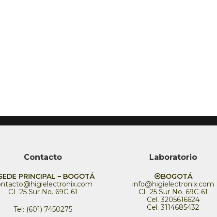
Contacto
Laboratorio
EDE PRINCIPAL – BOGOTÁ
⦿BOGOTÁ
ontacto@higielectronix.com
info@higielectronix.com
CL 25 Sur No. 69C-61
CL 25 Sur No. 69C-61
Cel. 3205616624
Cel. 3114685432
Tel: (601) 7450275