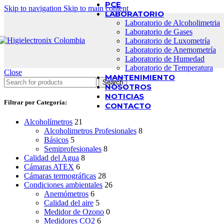
PCE
Skip to navigation
Skip to main content
LABORATORIO
Laboratorio de Alcoholimetria
Laboratorio de Gases
Laboratorio de Luxometría
Laboratorio de Anemometría
Laboratorio de Humedad
Laboratorio de Temperatura
Close
MANTENIMIENTO
Search
NOSOTROS
NOTICIAS
Filtrar por Categoría:
CONTACTO
Alcoholímetros
21
Alcoholimetros Profesionales
8
Básicos
5
Semiprofesionales
8
Calidad del Agua
8
Cámaras ATEX
6
Cámaras termográficas
28
Condiciones ambientales
26
Anemómetros
6
Calidad del aire
5
Medidor de Ozono
0
Medidores CO2
6