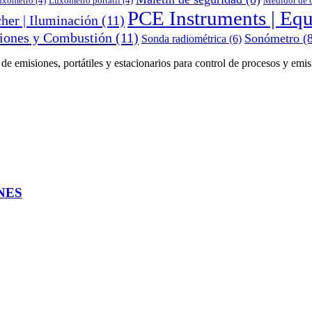
uxómetro
(4)
Luxómetro portátil
(4)
Medidor de c
PCE Instruments | Eq
her | Iluminación
(11)
siones y Combustión
(11)
Sonómetro
(8
Sonda radiométrica
(6)
e emisiones, portátiles y estacionarios para control de procesos y emis
NES