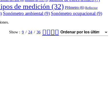
alidad del aire
(4)
Medidor de CO2
(3)
uipos de medición
(32)
PHmetro
(6)
Reflector
Sonómetro ambiental
(9)
Sonómetro ocupacional
(9)
)
iones.
Show
9
24
36