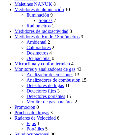
Maletines NANUK
8
Medidores de iluminación
10
Iluminación
9
Sondas
7
Radiometros
1
Medidores de radioactividad
3
Medidores de Ruido / Sonómetros
9
Ambiental
2
Calibradores
2
Dosímetros
4
Ocupacional
0
Microclima y confort térmico
4
Monitores y analizadores de gas
43
Analizador de emisiones
13
Analizadores de combustión
15
Detectores de fugas
11
Detectores fijos
3
Detectores portátiles
15
Monitor de gas para área
2
Promocion
0
Pruebas de drogas
3
Radares de Velocidad
6
Fijos
1
Portátiles
5
Salud ocupacional
30