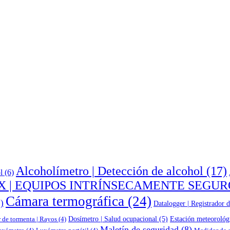
Alcoholímetro | Detección de alcohol
(17)
l
(6)
X | EQUIPOS INTRÍNSECAMENTE SEGUR
Cámara termográfica
(24)
)
Datalogger | Registrador d
Dosímetro | Salud ocupacional
(5)
Estación meteorológ
 de tormenta | Rayos
(4)
Maletín de seguridad
(8)