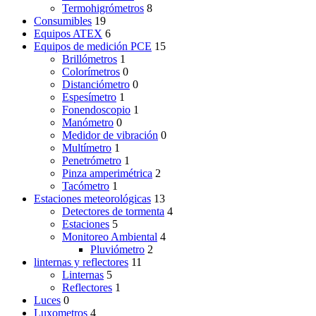
Termohigrómetros
8
Consumibles
19
Equipos ATEX
6
Equipos de medición PCE
15
Brillómetros
1
Colorímetros
0
Distanciómetro
0
Espesímetro
1
Fonendoscopio
1
Manómetro
0
Medidor de vibración
0
Multímetro
1
Penetrómetro
1
Pinza amperimétrica
2
Tacómetro
1
Estaciones meteorológicas
13
Detectores de tormenta
4
Estaciones
5
Monitoreo Ambiental
4
Pluviómetro
2
linternas y reflectores
11
Linternas
5
Reflectores
1
Luces
0
Luxometros
4