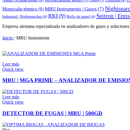
Linternas
(4)
L
Laptop
(3)
Nightsearc
MRU Instruments | Gases
(7)
Monocular térmico
(6)
Seitron | Emi
RKI
(9)
Industrial | Nightsearcher
(4)
Rollo de papel
(4)
Empresa alemana especializada en analizadores de gases y soluciones d
Inicio
/
MRU Instruments
Leer más
Quick view
MRU | MGA PRIME – ANALIZADOR DE EMISIO
Leer más
Quick view
DETECTOR DE FUGAS | MRU | 500GD
Hot