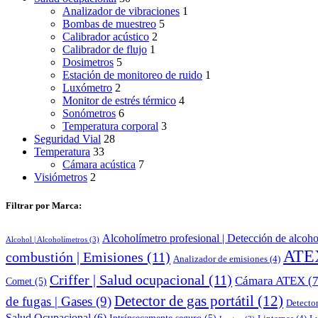
Analizador de vibraciones
1
Bombas de muestreo
5
Calibrador acústico
2
Calibrador de flujo
1
Dosimetros
5
Estación de monitoreo de ruido
1
Luxómetro
2
Monitor de estrés térmico
4
Sonómetros
6
Temperatura corporal
3
Seguridad Vial
28
Temperatura
33
Cámara acústica
7
Visiómetros
2
Filtrar por Marca:
Alcoholímetro profesional | Detección de alcoho
Alcohol | Alcoholímetros
(3)
ATE
combustión | Emisiones
(11)
Analizador de emisiones
(4)
Criffer | Salud ocupacional
(11)
Cámara ATEX
(7
Comet
(5)
Detector de gas portátil
(12)
de fugas | Gases
(9)
Detector
Salud Ocupacional
(6)
Intrínsecamente seguro
(5)