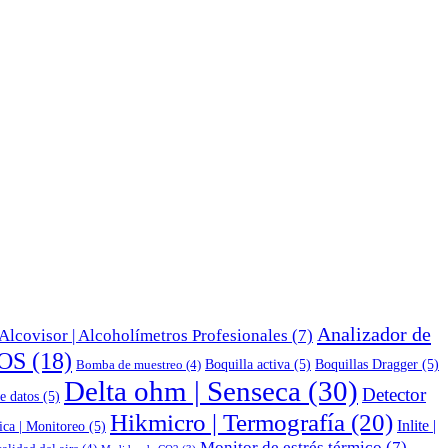
Analizador de
Alcovisor | Alcoholímetros Profesionales
(7)
OS
(18)
Boquilla activa
(5)
Boquillas Dragger
(5)
Bomba de muestreo
(4)
Delta ohm | Senseca
(30)
Detector
e datos
(5)
Hikmicro | Termografía
(20)
Inlite |
ica | Monitoreo
(5)
Monitor de estrés térmico
(7)