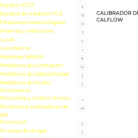
Equipos ATEX
6
CALIBRADOR DE 
Equipos de medición PCE
15
CALFLOW
Estaciones meteorológicas
13
linternas y reflectores
11
Luces
0
Luxometros
4
Maletines NANUK
8
Medidores de iluminación
10
Medidores de radioactividad
3
Medidores de Ruido /
9
Sonómetros
Microclima y confort térmico
4
Monitores y analizadores de
43
gas
Promocion
0
Pruebas de drogas
3