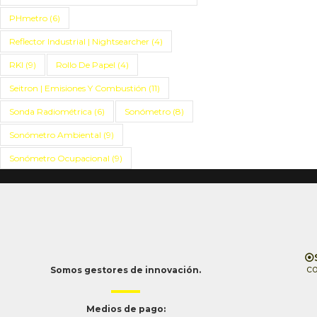
PHmetro
(6)
Reflector Industrial | Nightsearcher
(4)
RKI
(9)
Rollo De Papel
(4)
Seitron | Emisiones Y Combustión
(11)
Sonda Radiométrica
(6)
Sonómetro
(8)
Sonómetro Ambiental
(9)
Sonómetro Ocupacional
(9)
⦿S
c
Somos gestores de innovación.
Medios de pago: