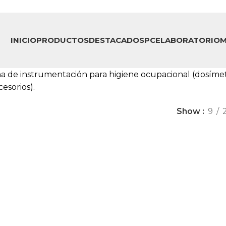
INICIO
PRODUCTOS
DESTACADOS
PCE
LABORATORIO
M
a de instrumentación para higiene ocupacional (dosímetr
cesorios).
Show
9