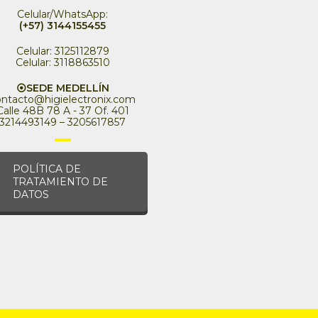
Celular/WhatsApp:
(+57) 3144155455
Celular: 3125112879
Celular: 3118863510
⦿SEDE MEDELLÍN
ontacto@higielectronix.com
Calle 48B 78 A - 37 Of. 401
3214493149 – 3205617857
POLÍTICA DE
TRATAMIENTO DE
DATOS