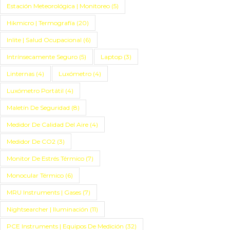
Estación Meteorológica | Monitoreo
(5)
Hikmicro | Termografía
(20)
Inlite | Salud Ocupacional
(6)
Intrínsecamente Seguro
(5)
Laptop
(3)
Linternas
(4)
Luxómetro
(4)
Luxómetro Portátil
(4)
Maletín De Seguridad
(8)
Medidor De Calidad Del Aire
(4)
Medidor De CO2
(3)
Monitor De Estrés Térmico
(7)
Monocular Térmico
(6)
MRU Instruments | Gases
(7)
Nightsearcher | Iluminación
(11)
PCE Instruments | Equipos De Medición
(32)