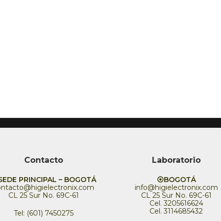
Contacto
Laboratorio
EDE PRINCIPAL – BOGOTÁ
⦿BOGOTÁ
ontacto@higielectronix.com
info@higielectronix.com
CL 25 Sur No. 69C-61
CL 25 Sur No. 69C-61
Cel. 3205616624
Cel. 3114685432
Tel: (601) 7450275