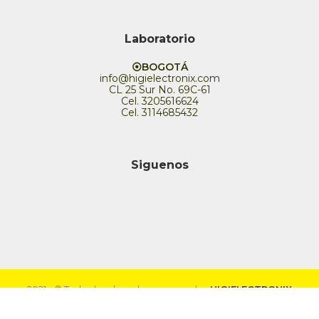
Laboratorio
⦿BOGOTÁ
info@higielectronix.com
CL 25 Sur No. 69C-61
Cel. 3205616624
Cel. 3114685432
Siguenos
2021 - © Todos los derechos reservados
HIGIELECTRONIX