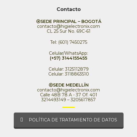
Contacto
⦿SEDE PRINCIPAL – BOGOTÁ
contacto@higielectronix.com
CL 25 Sur No. 69C-61
Tel: (601) 7450275
Celular/WhatsApp:
(+57) 3144155455
Celular: 3125112879
Celular: 3118863510
⦿SEDE MEDELLÍN
contacto@higielectronix.com
Calle 48B 78 A - 37 Of. 401
3214493149 – 3205617857
POLÍTICA DE TRATAMIENTO DE DATOS