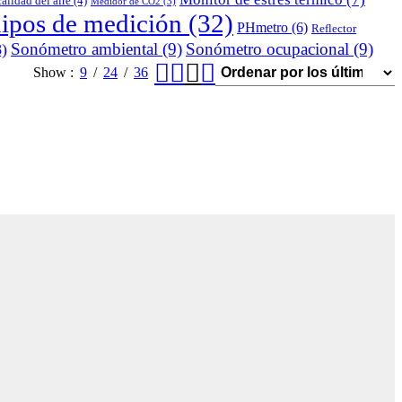
alidad del aire
(4)
Medidor de CO2
(3)
uipos de medición
(32)
PHmetro
(6)
Reflector
Sonómetro ambiental
(9)
Sonómetro ocupacional
(9)
)
Show
9
24
36