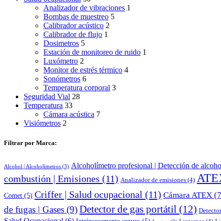
Analizador de vibraciones
1
Bombas de muestreo
5
Calibrador acústico
2
Calibrador de flujo
1
Dosimetros
5
Estación de monitoreo de ruido
1
Luxómetro
2
Monitor de estrés térmico
4
Sonómetros
6
Temperatura corporal
3
Seguridad Vial
28
Temperatura
33
Cámara acústica
7
Visiómetros
2
Filtrar por Marca:
Alcoholímetro profesional | Detección de alcoho
Alcohol | Alcoholímetros
(3)
ATE
combustión | Emisiones
(11)
Analizador de emisiones
(4)
Criffer | Salud ocupacional
(11)
Cámara ATEX
(7
Comet
(5)
Detector de gas portátil
(12)
de fugas | Gases
(9)
Detector
Salud Ocupacional
(6)
Intrínsecamente seguro
(5)