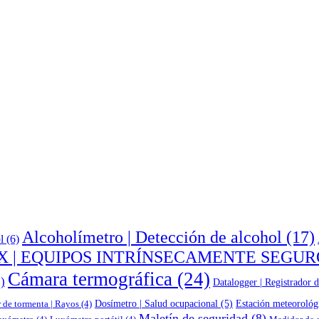
Alcoholímetro | Detección de alcohol
(17)
l
(6)
X | EQUIPOS INTRÍNSECAMENTE SEGUR
Cámara termográfica
(24)
)
Datalogger | Registrador d
Dosímetro | Salud ocupacional
(5)
Estación meteorológ
 de tormenta | Rayos
(4)
Maletín de seguridad
(8)