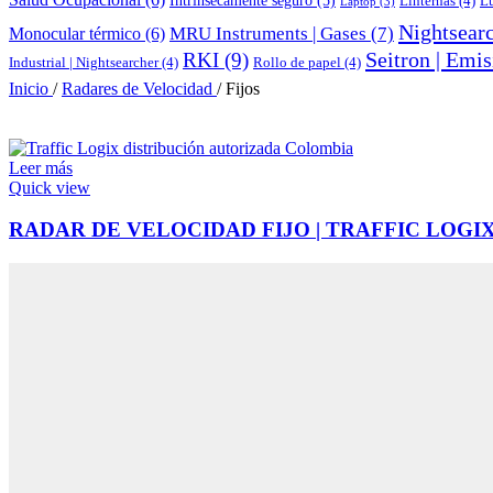
Linternas
(4)
L
Laptop
(3)
Nightsearc
MRU Instruments | Gases
(7)
Monocular térmico
(6)
Seitron | Emi
RKI
(9)
Industrial | Nightsearcher
(4)
Rollo de papel
(4)
Inicio
/
Radares de Velocidad
/
Fijos
Leer más
Quick view
RADAR DE VELOCIDAD FIJO | TRAFFIC LOGIX