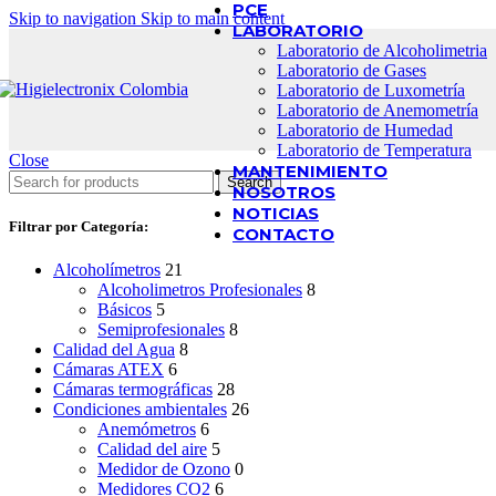
PCE
Skip to navigation
Skip to main content
LABORATORIO
Laboratorio de Alcoholimetria
Laboratorio de Gases
Laboratorio de Luxometría
Laboratorio de Anemometría
Laboratorio de Humedad
Laboratorio de Temperatura
Close
MANTENIMIENTO
Search
NOSOTROS
NOTICIAS
Filtrar por Categoría:
CONTACTO
Alcoholímetros
21
Alcoholimetros Profesionales
8
Básicos
5
Semiprofesionales
8
Calidad del Agua
8
Cámaras ATEX
6
Cámaras termográficas
28
Condiciones ambientales
26
Anemómetros
6
Calidad del aire
5
Medidor de Ozono
0
Medidores CO2
6