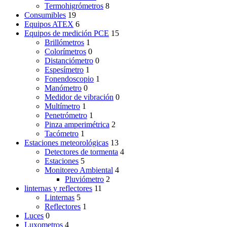
Termohigrómetros
8
Consumibles
19
Equipos ATEX
6
Equipos de medición PCE
15
Brillómetros
1
Colorímetros
0
Distanciómetro
0
Espesímetro
1
Fonendoscopio
1
Manómetro
0
Medidor de vibración
0
Multímetro
1
Penetrómetro
1
Pinza amperimétrica
2
Tacómetro
1
Estaciones meteorológicas
13
Detectores de tormenta
4
Estaciones
5
Monitoreo Ambiental
4
Pluviómetro
2
linternas y reflectores
11
Linternas
5
Reflectores
1
Luces
0
Luxometros
4