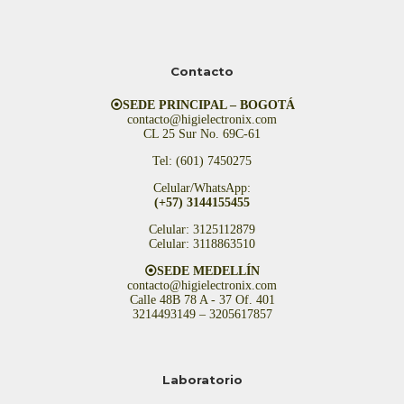
Contacto
⦿SEDE PRINCIPAL – BOGOTÁ
contacto@higielectronix.com
CL 25 Sur No. 69C-61
Tel: (601) 7450275
Celular/WhatsApp:
(+57) 3144155455
Celular: 3125112879
Celular: 3118863510
⦿SEDE MEDELLÍN
contacto@higielectronix.com
Calle 48B 78 A - 37 Of. 401
3214493149 – 3205617857
Laboratorio