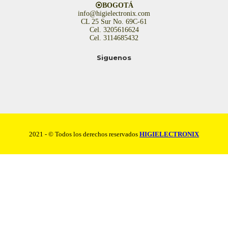
⦿BOGOTÁ
info@higielectronix.com
CL 25 Sur No. 69C-61
Cel. 3205616624
Cel. 3114685432
Siguenos
2021 - © Todos los derechos reservados
HIGIELECTRONIX