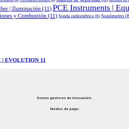
uxómetro
(4)
Luxómetro portátil
(4)
Medidor de c
PCE Instruments | Eq
her | Iluminación
(11)
siones y Combustión
(11)
Sonómetro
(8
Sonda radiométrica
(6)
 | EVOLUTION 11
Somos gestores de innovación.
Medios de pago: