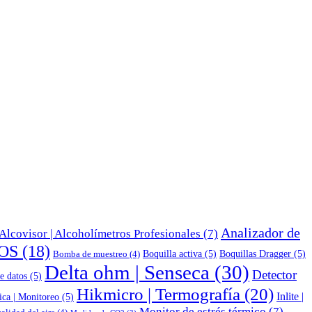
Analizador de
Alcovisor | Alcoholímetros Profesionales
(7)
OS
(18)
Boquilla activa
(5)
Boquillas Dragger
(5)
Bomba de muestreo
(4)
Delta ohm | Senseca
(30)
Detector
e datos
(5)
Hikmicro | Termografía
(20)
Inlite |
ica | Monitoreo
(5)
Monitor de estrés térmico
(7)