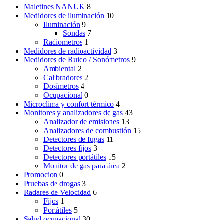
Maletines NANUK
8
Medidores de iluminación
10
Iluminación
9
Sondas
7
Radiometros
1
Medidores de radioactividad
3
Medidores de Ruido / Sonómetros
9
Ambiental
2
Calibradores
2
Dosímetros
4
Ocupacional
0
Microclima y confort térmico
4
Monitores y analizadores de gas
43
Analizador de emisiones
13
Analizadores de combustión
15
Detectores de fugas
11
Detectores fijos
3
Detectores portátiles
15
Monitor de gas para área
2
Promocion
0
Pruebas de drogas
3
Radares de Velocidad
6
Fijos
1
Portátiles
5
Salud ocupacional
30