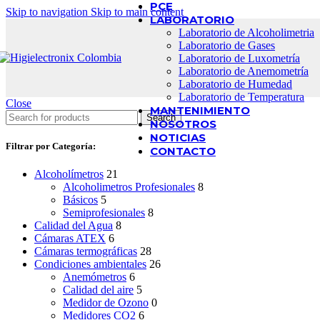
PCE
Skip to navigation
Skip to main content
LABORATORIO
Laboratorio de Alcoholimetria
Laboratorio de Gases
Laboratorio de Luxometría
Laboratorio de Anemometría
Laboratorio de Humedad
Laboratorio de Temperatura
Close
MANTENIMIENTO
Search
NOSOTROS
NOTICIAS
Filtrar por Categoría:
CONTACTO
Alcoholímetros
21
Alcoholimetros Profesionales
8
Básicos
5
Semiprofesionales
8
Calidad del Agua
8
Cámaras ATEX
6
Cámaras termográficas
28
Condiciones ambientales
26
Anemómetros
6
Calidad del aire
5
Medidor de Ozono
0
Medidores CO2
6