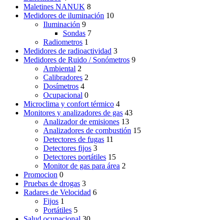
Maletines NANUK
8
Medidores de iluminación
10
Iluminación
9
Sondas
7
Radiometros
1
Medidores de radioactividad
3
Medidores de Ruido / Sonómetros
9
Ambiental
2
Calibradores
2
Dosímetros
4
Ocupacional
0
Microclima y confort térmico
4
Monitores y analizadores de gas
43
Analizador de emisiones
13
Analizadores de combustión
15
Detectores de fugas
11
Detectores fijos
3
Detectores portátiles
15
Monitor de gas para área
2
Promocion
0
Pruebas de drogas
3
Radares de Velocidad
6
Fijos
1
Portátiles
5
Salud ocupacional
30