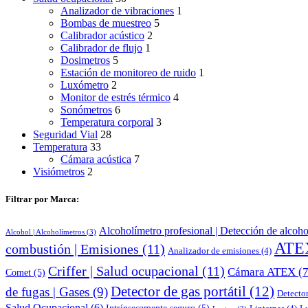
Analizador de vibraciones
1
Bombas de muestreo
5
Calibrador acústico
2
Calibrador de flujo
1
Dosimetros
5
Estación de monitoreo de ruido
1
Luxómetro
2
Monitor de estrés térmico
4
Sonómetros
6
Temperatura corporal
3
Seguridad Vial
28
Temperatura
33
Cámara acústica
7
Visiómetros
2
Filtrar por Marca:
Alcoholímetro profesional | Detección de alcoho
Alcohol | Alcoholímetros
(3)
ATE
combustión | Emisiones
(11)
Analizador de emisiones
(4)
Criffer | Salud ocupacional
(11)
Cámara ATEX
(7
Comet
(5)
Detector de gas portátil
(12)
de fugas | Gases
(9)
Detector
Salud Ocupacional
(6)
Intrínsecamente seguro
(5)