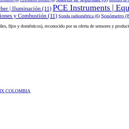
uxómetro
(4)
Luxómetro portátil
(4)
Medidor de c
PCE Instruments | Eq
her | Iluminación
(11)
siones y Combustión
(11)
Sonómetro
(8
Sonda radiométrica
(6)
les, fijos y domésticos), reconocido por su oferta de sensores y produc