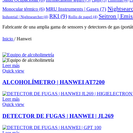
Linternas
(4)
L
Laptop
(3)
Nightsearc
MRU Instruments | Gases
(7)
Monocular térmico
(6)
Seitron | Emi
RKI
(9)
Industrial | Nightsearcher
(4)
Rollo de papel
(4)
Fabricante de una amplia gama de sensores y detectores de gas (portáti
Inicio
/
Hanwei
Leer más
Quick view
ALCOHOLÍMETRO | HANWEI AT7200
Leer más
Quick view
DETECTOR DE FUGAS | HANWEI | JL269
Leer más