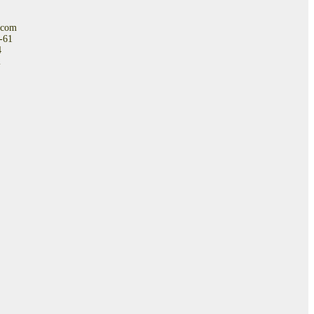
.com
-61
4
2