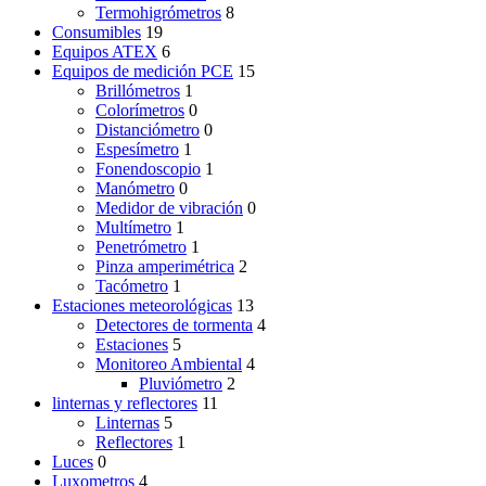
Termohigrómetros
8
Consumibles
19
Equipos ATEX
6
Equipos de medición PCE
15
Brillómetros
1
Colorímetros
0
Distanciómetro
0
Espesímetro
1
Fonendoscopio
1
Manómetro
0
Medidor de vibración
0
Multímetro
1
Penetrómetro
1
Pinza amperimétrica
2
Tacómetro
1
Estaciones meteorológicas
13
Detectores de tormenta
4
Estaciones
5
Monitoreo Ambiental
4
Pluviómetro
2
linternas y reflectores
11
Linternas
5
Reflectores
1
Luces
0
Luxometros
4