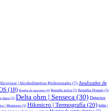
Analizador de
Alcovisor | Alcoholímetros Profesionales
(7)
OS
(18)
Boquilla activa
(5)
Boquillas Dragger
(5)
Bomba de muestreo
(4)
Delta ohm | Senseca
(30)
Detector
e datos
(5)
Hikmicro | Termografía
(20)
Inlite |
ica | Monitoreo
(5)
Monitor de estrés térmico
(7)