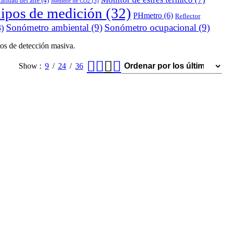
alidad del aire
(4)
Medidor de CO2
(3)
uipos de medición
(32)
PHmetro
(6)
Reflector
Sonómetro ambiental
(9)
Sonómetro ocupacional
(9)
)
tos de detección masiva.
Show
9
24
36