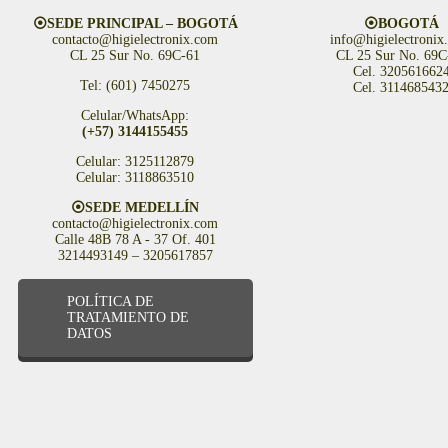
⦿SEDE PRINCIPAL – BOGOTÁ
⦿BOGOTÁ
contacto@higielectronix.com
info@higielectronix
CL 25 Sur No. 69C-61
CL 25 Sur No. 69C
Cel. 320561662
Tel: (601) 7450275
Cel. 311468543
Celular/WhatsApp:
(+57) 3144155455
Celular: 3125112879
Celular: 3118863510
⦿SEDE MEDELLÍN
contacto@higielectronix.com
Calle 48B 78 A - 37 Of. 401
3214493149 – 3205617857
POLÍTICA DE
TRATAMIENTO DE
DATOS