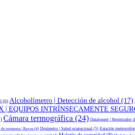
Alcoholímetro | Detección de alcohol
(17)
l
(6)
X | EQUIPOS INTRÍNSECAMENTE SEGUR
Cámara termográfica
(24)
)
Datalogger | Registrador d
Dosímetro | Salud ocupacional
(5)
Estación meteorológ
 de tormenta | Rayos
(4)
Maletín de seguridad
(8)